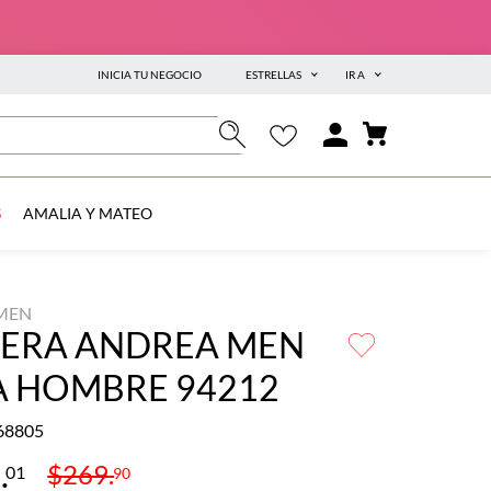
INICIA TU NEGOCIO
ESTRELLAS
IR A
S
AMALIA Y MATEO
MEN
YERA ANDREA MEN
A HOMBRE 94212
68805
9
.
$
269
.
01
90