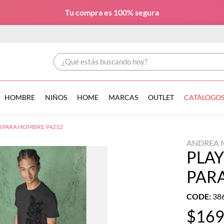
Tu compra es
100% segura
¿Qué estás buscando hoy?
HOMBRE
NIÑOS
HOME
MARCAS
OUTLET
CATÁLOGO
 PARA HOMBRE 94212
ANDREA 
PLA
PAR
CODE
:
38
$
16