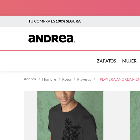
TU COMPRA ES
100% SEGURA
TÉRMINOS MÁS BUSCADOS
1
.
botas
ZAPATOS
MUJER
2
.
sandalias
Hombre
Ropa
Playeras
PLAYERA ANDREA MEN
3
.
tenis mujer
4
.
zapatillas
5
.
tenis
6
.
tenis hombre
7
.
flats
8
.
botas mujer