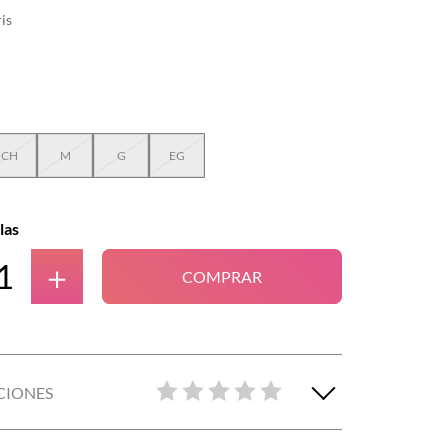
is
CH
M
G
EG
las
＋
COMPRAR
CIONES