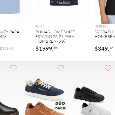
GREGAR
AGREGAR
PUMA
HURLEY
SNEY PARA
PUMAS HOME SHIRT
SS GRAPHI
873
ESTADIO 26-27 PARA
HOMBRE 9
HOMBRE 97538
$
1999
.
$
349
.
$
319
.
90
90
90