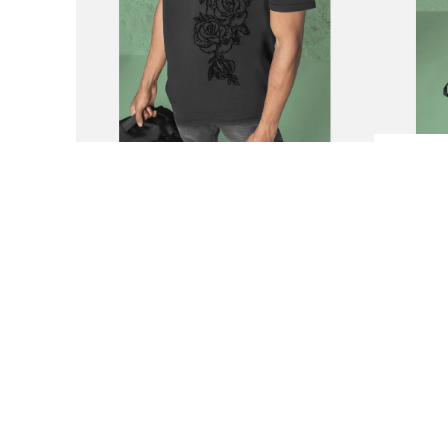
9
.
plataforma
10
.
adidas