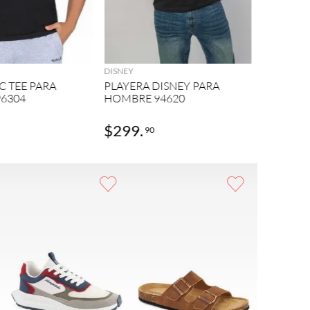
ANDREA M
AGREGAR
AGREGAR
PLAYERA
HOMBRE
DISNEY
C TEE PARA
PLAYERA DISNEY PARA
6304
HOMBRE 94620
$
299
.
$
299
.
90
9