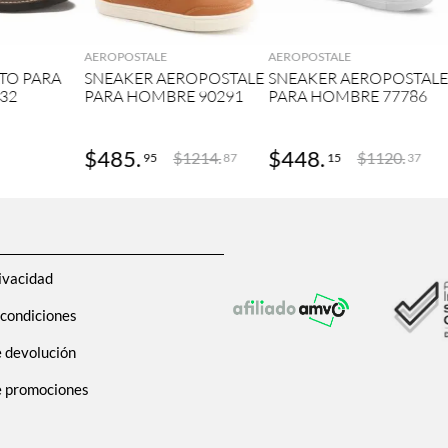
GAR
AGREGAR
AGREGAR
AEROPOSTALE
AEROPOSTALE
TO PARA
SNEAKER AEROPOSTALE
SNEAKER AEROPOSTAL
32
PARA HOMBRE 90291
PARA HOMBRE 77786
$
485
.
$
448
.
$
1214
.
$
1120
.
95
15
87
37
ivacidad
 condiciones
e devolución
de promociones