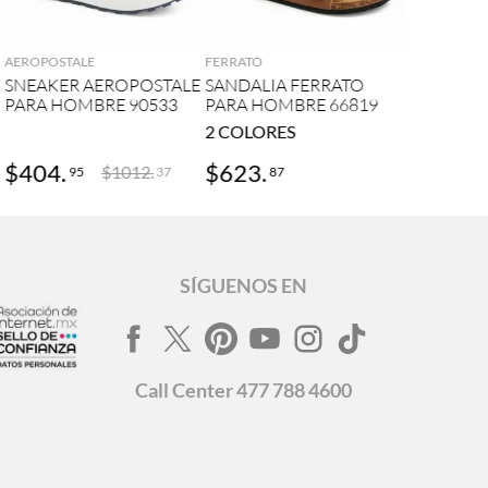
AGREGAR
AGREGAR
AEROPOSTALE
FERRATO
E
SNEAKER AEROPOSTALE
SANDALIA FERRATO
PARA HOMBRE 90533
PARA HOMBRE 66819
2
COLORES
$
404
.
$
623
.
$
1012
.
95
87
37
SÍGUENOS EN
Call
Center
477 788 4600