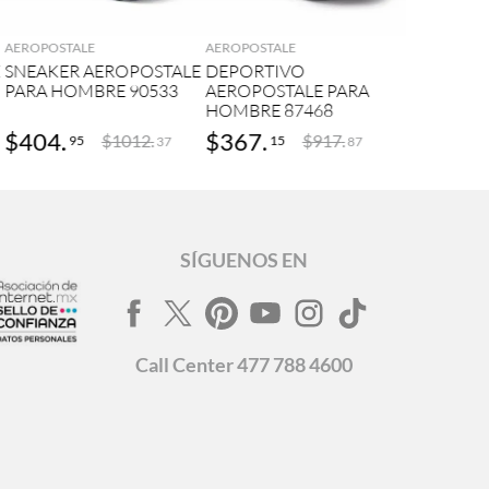
AGREGAR
AGREGAR
AEROPOSTALE
AEROPOSTALE
E
SNEAKER AEROPOSTALE
DEPORTIVO
PARA HOMBRE 90533
AEROPOSTALE PARA
HOMBRE 87468
$
404
.
$
367
.
$
1012
.
$
917
.
95
15
37
87
SÍGUENOS EN
Call
Center
477 788 4600