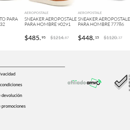
GAR
AGREGAR
AGREGAR
AEROPOSTALE
AEROPOSTALE
TO PARA
SNEAKER AEROPOSTALE
SNEAKER AEROPOSTAL
32
PARA HOMBRE 90291
PARA HOMBRE 77786
$
485
.
$
448
.
$
1214
.
$
1120
.
95
15
87
37
ivacidad
 condiciones
e devolución
de promociones