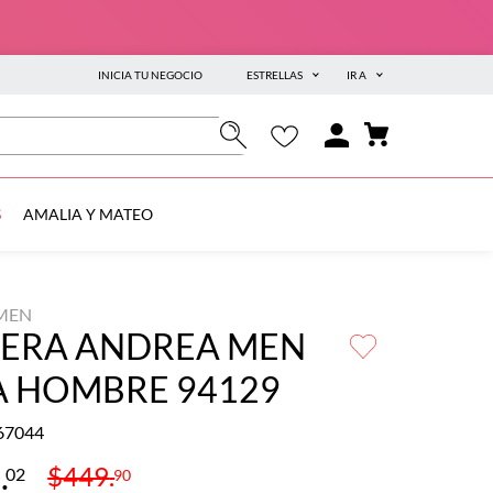
INICIA TU NEGOCIO
ESTRELLAS
IR A
S
AMALIA Y MATEO
MEN
YERA ANDREA MEN
A HOMBRE 94129
67044
9
.
$
449
.
02
90