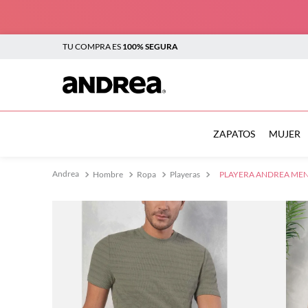
TU COMPRA ES
100% SEGURA
TÉRMINOS MÁS BUSCADOS
1
.
sandalias
ZAPATOS
MUJER
2
.
tenis mujer
Hombre
Ropa
Playeras
PLAYERA ANDREA MEN
3
.
zapatillas
4
.
tenis
5
.
tenis hombre
6
.
botas mujer
7
.
flats
8
.
plataforma