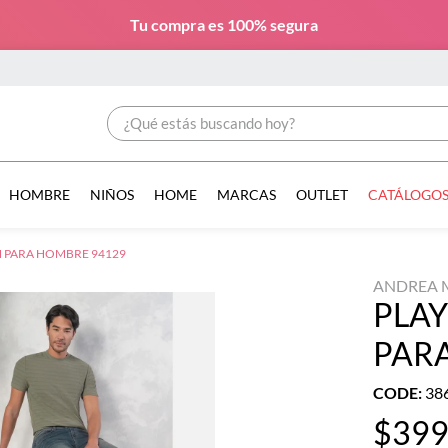
Tu compra es
100% segura
¿Qué estás buscando hoy?
HOMBRE
NIÑOS
HOME
MARCAS
OUTLET
CATÁLOGO
 PARA HOMBRE 94129
ANDREA 
PLA
PAR
CODE
:
38
$
39