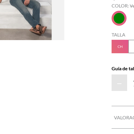
COLOR
:
V
TALLA
CH
Guía de tal
－
VALORA