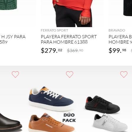
GREGAR
AGREGAR
FERRATO SPORT
BRAVADO
 H JSY PARA
PLAYERA FERRATO SPORT
PLAYERA 
589
PARA HOMBRE 61388
HOMBRE 9
$
279
.
$
99
.
$
369
.
02
98
90