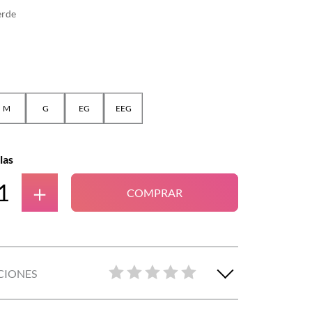
erde
M
G
EG
EEG
las
＋
COMPRAR
CIONES