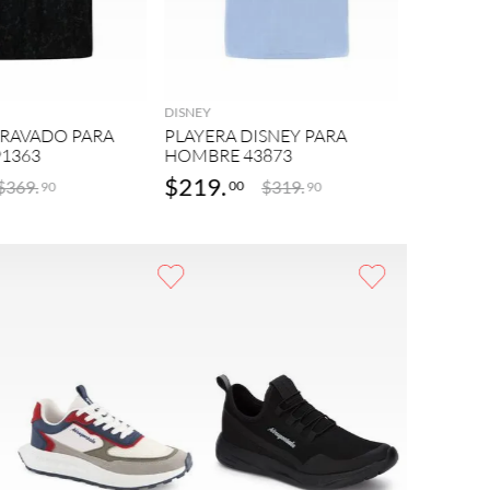
DISNEY
AGREGAR
AGREGAR
PLAYERA
HOMBRE
DISNEY
BRAVADO PARA
PLAYERA DISNEY PARA
1363
HOMBRE 43873
$
219
.
$
299
.
$
369
.
$
319
.
00
9
90
90