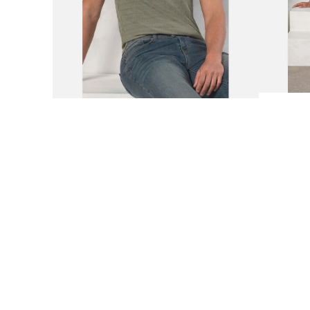
9
.
adidas
10
.
puma