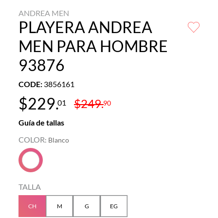
ANDREA MEN
PLAYERA ANDREA
MEN PARA HOMBRE
93876
CODE
:
3856161
$
229
.
$
249
.
01
90
Guía de tallas
COLOR
:
Blanco
TALLA
CH
M
G
EG