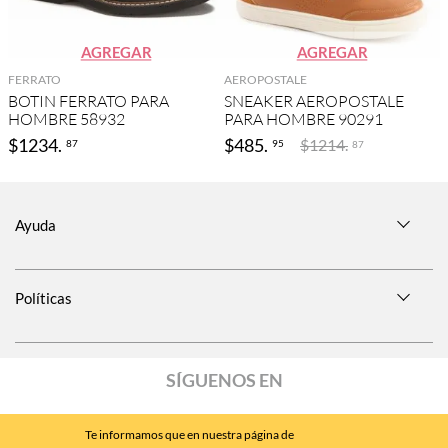
AGREGAR
AGREGAR
FERRATO
AEROPOSTALE
BOTIN FERRATO PARA
SNEAKER AEROPOSTALE
HOMBRE 58932
PARA HOMBRE 90291
$
1234
.
$
485
.
$
1214
.
87
95
87
Ayuda
Políticas
SÍGUENOS EN
Te informamos que en nuestra página de