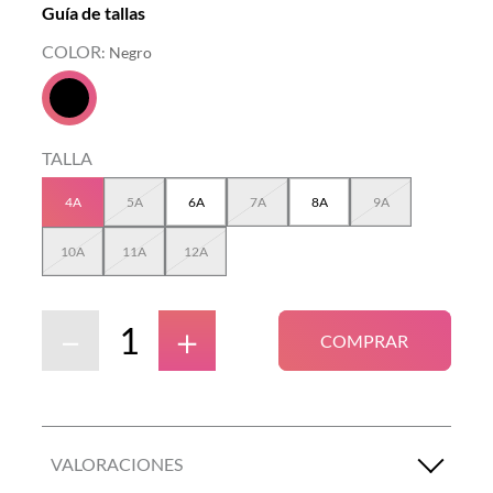
Guía de tallas
COLOR
:
Negro
TALLA
4A
5A
6A
7A
8A
9A
10A
11A
12A
－
＋
COMPRAR
VALORACIONES