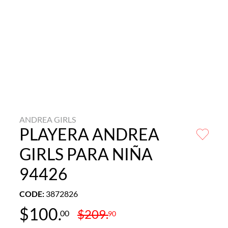
ANDREA GIRLS
PLAYERA ANDREA
GIRLS PARA NIÑA
94426
CODE
:
3872826
$
100
.
$
209
.
00
90