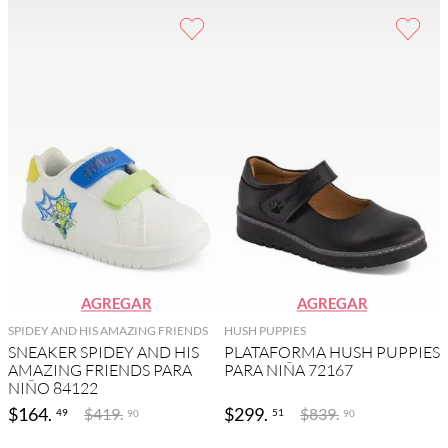
AGREGAR
AGREGAR
SPIDEY AND HIS AMAZING FRIENDS
HUSH PUPPIES
SNEAKER SPIDEY AND HIS
PLATAFORMA HUSH PUPPIES
AMAZING FRIENDS PARA
PARA NIÑA 72167
NIÑO 84122
$
164
.
$
299
.
$
419
.
$
839
.
49
51
90
90