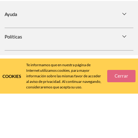
Ayuda
Políticas
SÍGUENOS EN
Te informamos que en nuestra página de
Internet utilizamos cookies, para mayor
Cerrar
COOKIES
información sobre las mismas favor de acceder
al aviso de privacidad. Al continuar navegando,
consideraremos que acepta su uso.
Call
Center
477 788 4600