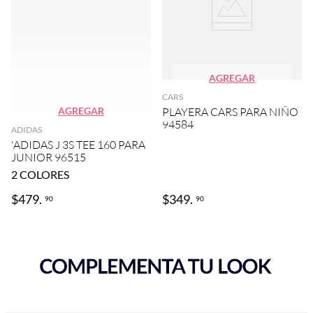
AGREGAR
CARS
AGREGAR
PLAYERA CARS PARA NIÑO
94584
ADIDAS
'ADIDAS J 3S TEE 160 PARA
JUNIOR 96515
2
COLORES
$
479
.
$
349
.
90
90