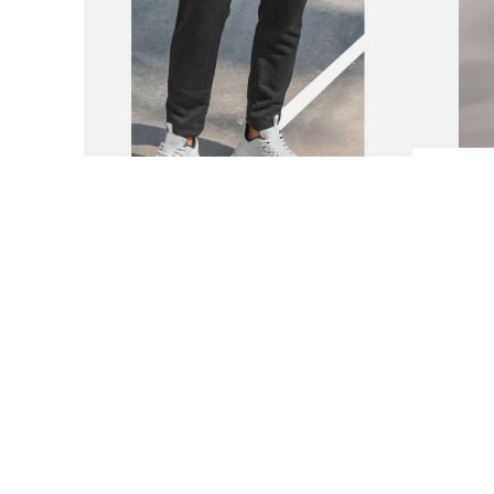
9
.
botas mujer
10
.
adidas