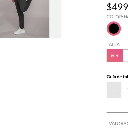
$
49
COLOR
:
N
TALLA
ECH
Guía de tal
－
VALORA