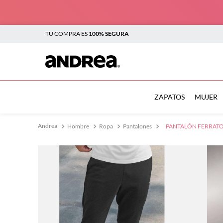
TU COMPRA ES
100% SEGURA
TÉRMINOS MÁS BUSCADOS
1
.
botas
ZAPATOS
MUJER
2
.
sandalias
Hombre
Ropa
Pantalones
PANTALÓN FERRATO
3
.
tenis mujer
4
.
zapatillas
5
.
tenis
6
.
tenis hombre
7
.
flats
8
.
plataforma