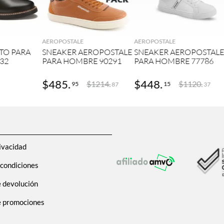
GAR
AGREGAR
AGREGAR
AEROPOSTALE
AEROPOSTALE
TO PARA
SNEAKER AEROPOSTALE
SNEAKER AEROPOSTAL
32
PARA HOMBRE 90291
PARA HOMBRE 77786
$
485
.
$
448
.
$
1214
.
$
1120
.
95
15
87
37
ivacidad
 condiciones
e devolución
de promociones