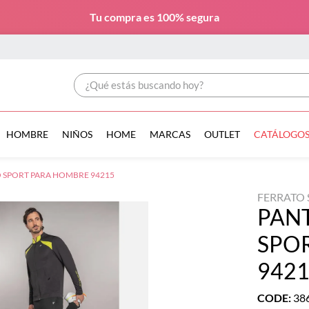
Tu compra es
100% segura
¿Qué estás buscando hoy?
HOMBRE
NIÑOS
HOME
MARCAS
OUTLET
CATÁLOGO
 SPORT PARA HOMBRE 94215
FERRATO
PAN
SPO
942
CODE
:
38