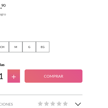
9
.
90
egro
CH
M
G
EG
las
＋
COMPRAR
CIONES