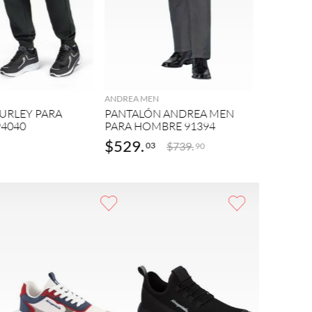
ANDREA M
AGREGAR
AGREGAR
PANTAL
PARA HO
ANDREA MEN
URLEY PARA
PANTALÓN ANDREA MEN
4040
PARA HOMBRE 91394
$
529
.
$
379
.
$
739
.
03
0
90