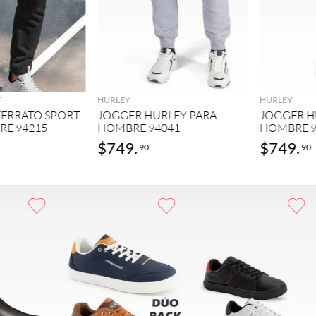
GREGAR
AGREGAR
T
HURLEY
HURLEY
FERRATO SPORT
JOGGER HURLEY PARA
JOGGER H
RE 94215
HOMBRE 94041
HOMBRE 9
$
749
.
$
749
.
90
90