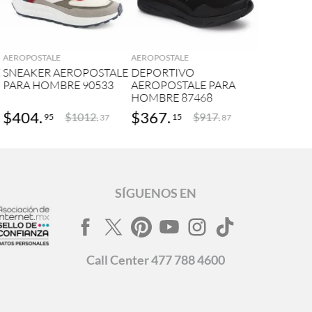
AGREGAR
AGREGAR
AEROPOSTALE
AEROPOSTALE
E
SNEAKER AEROPOSTALE
DEPORTIVO
PARA HOMBRE 90533
AEROPOSTALE PARA
HOMBRE 87468
$
404
.
$
367
.
$
1012
.
$
917
.
95
15
37
87
SÍGUENOS EN
Call
Center
477 788 4600