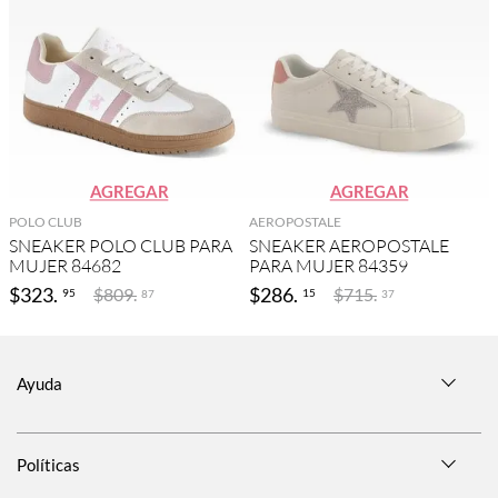
AGREGAR
AGREGAR
POLO CLUB
AEROPOSTALE
SNEAKER POLO CLUB PARA
SNEAKER AEROPOSTALE
MUJER 84682
PARA MUJER 84359
$
323
.
$
286
.
$
809
.
$
715
.
95
15
87
37
Ayuda
Políticas