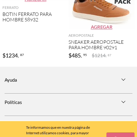
FERRATO
BOTIN FERRATO PARA
HOMBRE 58932
AGREGAR
AEROPOSTALE
SNEAKER AEROPOSTALE
PARA HOMBRE 90291
$
1234
.
$
485
.
$
1214
.
87
95
87
Ayuda
Políticas
SÍGUENOS EN
Te informamos que en nuestra página de
Internet utilizamos cookies, para mayor