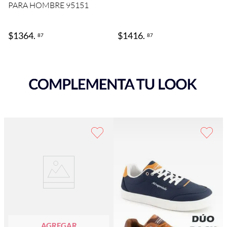
PARA HOMBRE 95151
$
1364
.
$
1416
.
87
87
AGREGAR