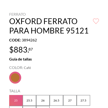
FERRATO
OXFORD FERRATO
PARA HOMBRE 95121
CODE
:
3894262
$
883
.
87
Guía de tallas
COLOR
:
Café
TALLA
25
25.5
26
26.5
27
27.5