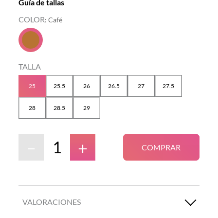
Guía de tallas
COLOR
:
Café
TALLA
25
25.5
26
26.5
27
27.5
28
28.5
29
－
＋
COMPRAR
VALORACIONES