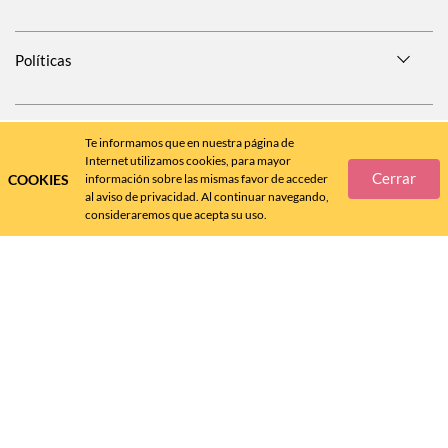
Políticas
SÍGUENOS EN
Te informamos que en nuestra página de
Internet utilizamos cookies, para mayor
Cerrar
COOKIES
información sobre las mismas favor de acceder
al aviso de privacidad. Al continuar navegando,
consideraremos que acepta su uso.
Call
Center
477 788 4600