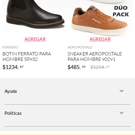
AGREGAR
AGREGAR
FERRATO
AEROPOSTALE
BOTIN FERRATO PARA
SNEAKER AEROPOSTALE
HOMBRE 58932
PARA HOMBRE 90291
$
1234
.
$
485
.
$
1214
.
87
95
87
Ayuda
Políticas