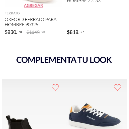
HOMBRE 72033
AGREGAR
FERRATO
OXFORD FERRATO PARA
HOMBRE 90325
$
830
.
$
818
.
$
1149
.
70
87
90