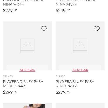
L
c
NIÑA 94644
NIÑA 94397
O
o
C
$
279
.
$
249
.
90
90
l
L
a
U
r
B
(
(
9
1
3
5
)
5
)
MOS
A
21
N
MÁS
D
R
E
AGREGAR
AGREGAR
A
DISNEY
BLUEY
L
PLAYERA DISNEY PARA
PLAYERA BLUEY PARA
E
MUJER 94472
NIÑO 94606
N
C
$
299
.
$
279
.
90
90
E
R
I
A