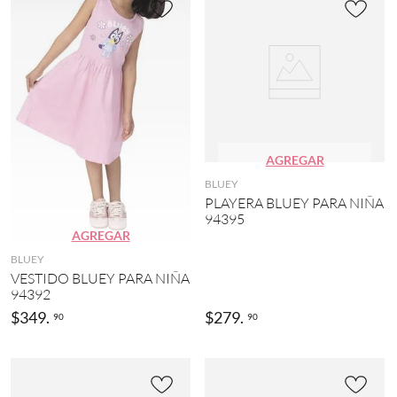
(
1
4
5
)
MOSTRAR
172
MÁS
AGREGAR
BLUEY
PLAYERA BLUEY PARA NIÑA
94395
AGREGAR
BLUEY
VESTIDO BLUEY PARA NIÑA
94392
$
349
.
$
279
.
90
90