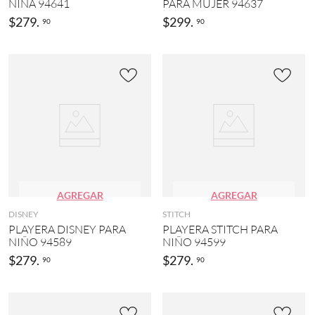
NIÑA 94641
PARA MUJER 94637
$
279
.
$
299
.
90
90
AGREGAR
AGREGAR
DISNEY
STITCH
PLAYERA DISNEY PARA
PLAYERA STITCH PARA
NIÑO 94589
NIÑO 94599
$
279
.
$
279
.
90
90