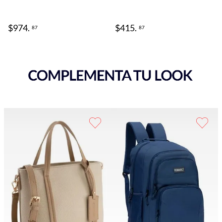
$
974
.
$
415
.
87
87