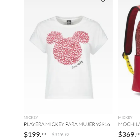
Mochila
(
2
)
o
(
1
)
9
.
botas mujer
30
Textil
Rojo
cm
(
1
)
10
.
adidas
(
2
)
(
1
)
AGREGAR
MICKEY
MICKEY
PLAYERA MICKEY PARA MUJER 93916
MOCHILA
$
199
.
$
369
.
$
319
.
01
0
90