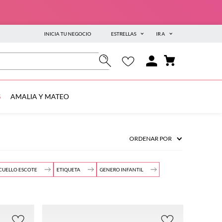
INICIA TU NEGOCIO
ESTRELLAS
IR A
S
AMALIA Y MATEO
ORDENAR POR
CUELLO ESCOTE
ETIQUETA
GENERO INFANTIL
Redondo
(
2
)
Outlet
Niño/Niña
(
2
)
(
2
)