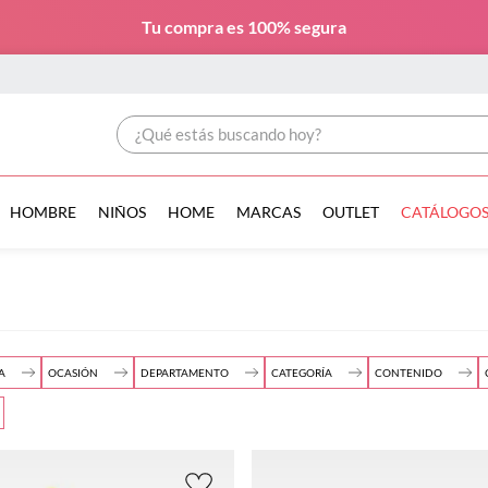
Tu compra es
100% segura
¿Qué estás buscando hoy?
HOMBRE
NIÑOS
HOME
MARCAS
OUTLET
CATÁLOGO
A
OCASIÓN
DEPARTAMENTO
CATEGORÍA
CONTENIDO
M
Moda
Mujer
(
2
)
Ropa
(
2
)
1 Pieza
(
1
)
(
1
)
(
2
)
Accesorios
(
2
)
Bolsas
(
2
)
EG
Casual