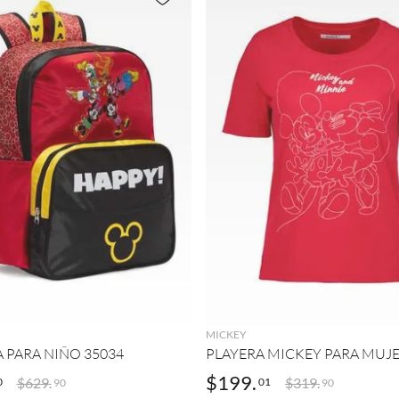
(
1
)
(
1
)
CH
(
1
)
UNI
(
2
)
G
(
2
)
AGREGAR
AGREGAR
MICKEY
 PARA NIÑO 35034
PLAYERA MICKEY PARA MUJE
$
199
.
$
629
.
$
319
.
0
01
90
90