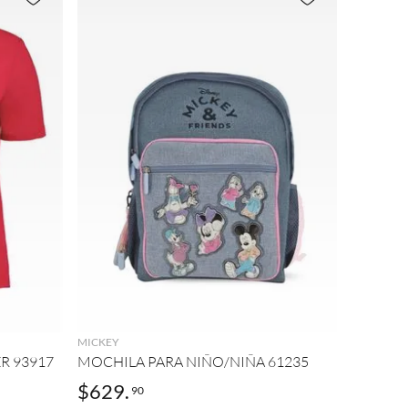
AGREGAR
MICKEY
R 93917
MOCHILA PARA NIÑO/NIÑA 61235
$
629
.
90