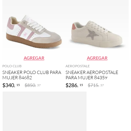
AGREGAR
AGREGAR
POLO CLUB
AEROPOSTALE
SNEAKER POLO CLUB PARA
SNEAKER AEROPOSTALE
MUJER 84682
PARA MUJER 84359
$
340
.
$
286
.
$
850
.
$
715
.
15
15
37
37