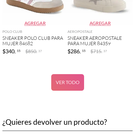
AGREGAR
AGREGAR
POLO CLUB
AEROPOSTALE
SNEAKER POLO CLUB PARA
SNEAKER AEROPOSTALE
MUJER 84682
PARA MUJER 84359
$
340
.
$
286
.
$
850
.
$
715
.
15
15
37
37
VER TODO
¿Quieres devolver un producto?