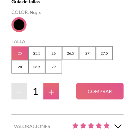
Guía de tallas
COLOR
:
Negro
TALLA
25
25.5
26
26.5
27
27.5
28
28.5
29
－
＋
COMPRAR
VALORACIONES