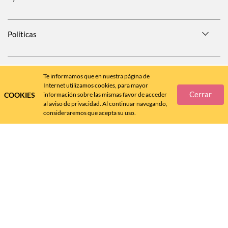
Políticas
SÍGUENOS EN
Te informamos que en nuestra página de
Internet utilizamos cookies, para mayor
Cerrar
COOKIES
información sobre las mismas favor de acceder
al aviso de privacidad. Al continuar navegando,
consideraremos que acepta su uso.
Call
Center
477 788 4600