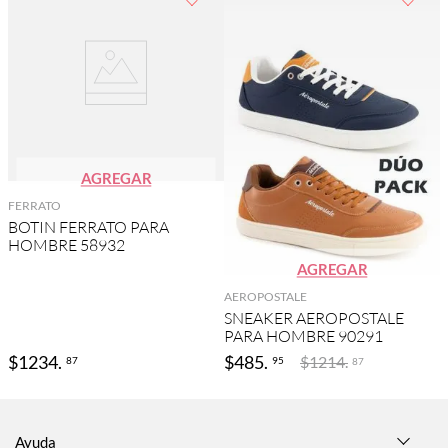
AGREGAR
FERRATO
BOTIN FERRATO PARA
HOMBRE 58932
AGREGAR
AEROPOSTALE
SNEAKER AEROPOSTALE
PARA HOMBRE 90291
$
1234
.
$
485
.
$
1214
.
87
95
87
Ayuda