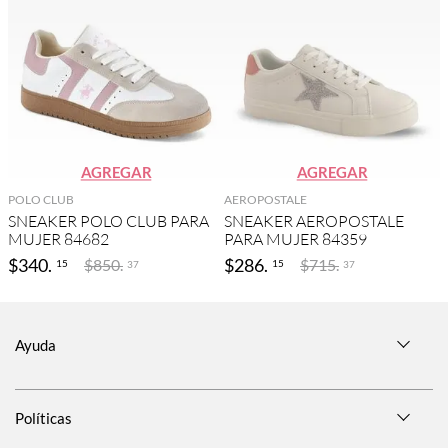
AGREGAR
AGREGAR
POLO CLUB
AEROPOSTALE
SNEAKER POLO CLUB PARA
SNEAKER AEROPOSTALE
MUJER 84682
PARA MUJER 84359
$
340
.
$
286
.
$
850
.
$
715
.
15
15
37
37
Ayuda
Políticas