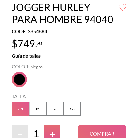
JOGGER HURLEY
PARA HOMBRE 94040
CODE
:
3854884
$
749
.
90
Guía de tallas
COLOR
:
Negro
TALLA
CH
M
G
EG
－
＋
COMPRAR