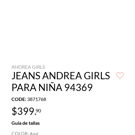
ANDREA GIRLS
JEANS ANDREA GIRLS
PARA NIÑA 94369
CODE
:
3871768
$
399
.
90
Guía de tallas
COLOR
:
Azul