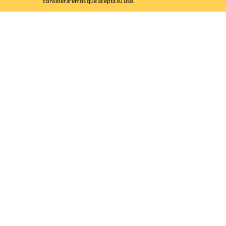
consideraremos que acepta su uso.
Políticas
SÍGUENOS EN
Call
Center
477 788 4600
Andrea MX ® 2024 - D.R.
FÁBRICAS DE CALZADO ANDREA, S.A. DE C.V., 2024 - v. 4.8.11