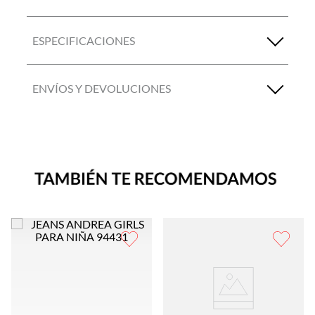
ESPECIFICACIONES
ENVÍOS Y DEVOLUCIONES