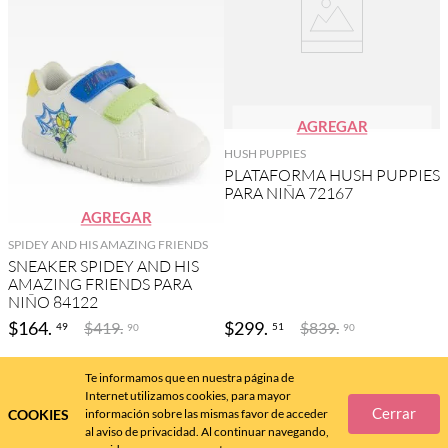
AGREGAR
HUSH PUPPIES
PLATAFORMA HUSH PUPPIES
PARA NIÑA 72167
AGREGAR
SPIDEY AND HIS AMAZING FRIENDS
SNEAKER SPIDEY AND HIS
AMAZING FRIENDS PARA
NIÑO 84122
$
164
.
$
299
.
$
419
.
$
839
.
49
51
90
90
Te informamos que en nuestra página de
Internet utilizamos cookies, para mayor
Ayuda
Cerrar
COOKIES
información sobre las mismas favor de acceder
al aviso de privacidad. Al continuar navegando,