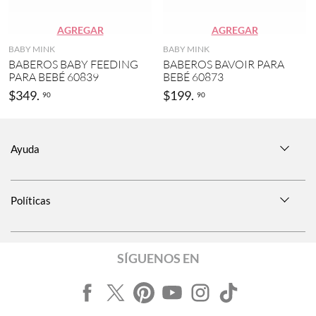
c
)
o
(
AGREGAR
AGREGAR
1
BABY MINK
BABY MINK
)
BABEROS BABY FEEDING
BABEROS BAVOIR PARA
PARA BEBÉ 60839
BEBÉ 60873
$
349
.
$
199
.
90
90
Ayuda
Políticas
SÍGUENOS EN