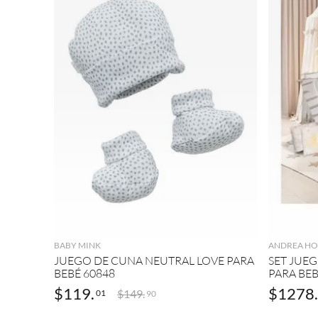
AND
o
(
1
)
REA
9
.
botas mujer
HOM
10
.
adidas
E
(
1
)
AGREGAR
BABY MINK
ANDREA H
JUEGO DE CUNA NEUTRAL LOVE PARA
SET JUE
BEBÉ 60848
PARA BEB
$
119
.
$
1278
.
$
149
.
01
90