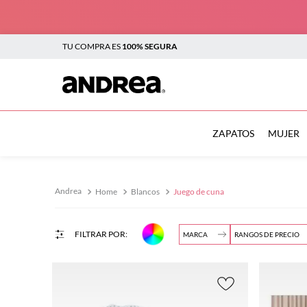
TU COMPRA ES
100% SEGURA
TÉRMINOS MÁS BUSCADOS
1
.
botas
ZAPATOS
MUJER
2
.
sandalias
3
.
tenis mujer
Home
Blancos
Juego de cuna
$
4
.
zapatillas
5
.
tenis
MARCA
RANGOS DE PRECIO
$
6
.
tenis hombre
BABY
Buscar
Beige
7
.
flats
MINK
(
2
)
(
2
)
8
.
plataforma
$119.00
$
Blanc