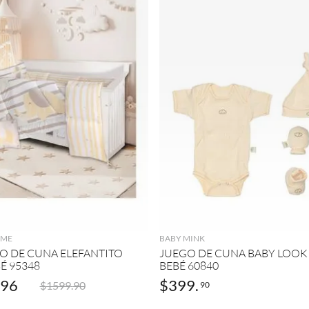
(
1
)
ON /
POLIES
TER
(
1
)
AGREGAR
AGREGAR
OME
BABY MINK
GO DE CUNA ELEFANTITO
JUEGO DE CUNA BABY LOOK
É 95348
BEBÉ 60840
96
$
399
.
$
1599
.
90
90