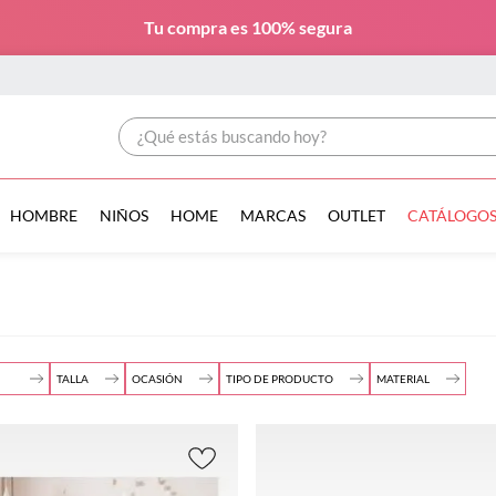
Tu compra es
100% segura
¿Qué estás buscando hoy?
HOMBRE
NIÑOS
HOME
MARCAS
OUTLET
CATÁLOGO
TALLA
OCASIÓN
TIPO DE PRODUCTO
MATERIAL
UNI
Materni
Juego de Cuna
(
3
)
Algodó
(
3
)
dad
(
1
)
n
(
1
)
Casual
ALGOD
1279.00