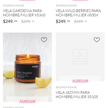
ANDREA HOME
ANDREA HOME
VELA GARDENIA PARA
VELA WILD BERRIES PARA
HOMBRE/MUJER 95360
HOMBRE/MUJER 68309
$
249
.
$
249
.
$
299
.
$
299
.
01
01
90
90
AGREGAR
ANDREA HOME
VELA JAZMIN PARA
HOMBRE/MUJER 35105
AGREGAR
ANDREA HOME