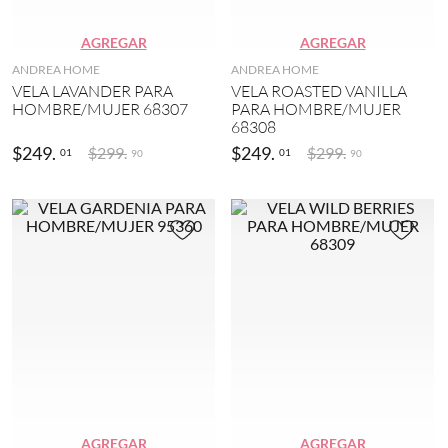
n
)
c
o
S
AGREGAR
AGREGAR
(
T
ANDREA HOME
ANDREA HOME
1
I
VELA LAVANDER PARA
VELA ROASTED VANILLA
)
T
HOMBRE/MUJER 68307
PARA HOMBRE/MUJER
C
N
68308
H
e
(
$
249
.
$
249
.
$
299
.
$
299
.
01
01
90
90
g
1
r
)
o
(
M
1
I
)
C
K
R
E
o
Y
s
M
a
O
(
U
2
S
)
E
(
1
AGREGAR
AGREGAR
)