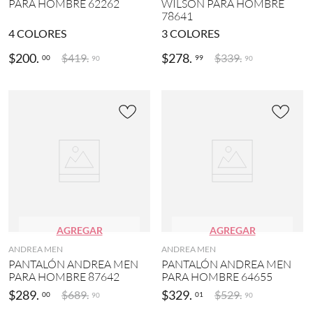
PARA HOMBRE 62262
WILSON PARA HOMBRE
(
F
78641
1
E
4
COLORES
3
COLORES
)
R
R
$
200
.
$
278
.
$
419
.
$
339
.
00
99
90
90
A
T
O
(
1
)
F
E
R
R
A
T
O
AGREGAR
AGREGAR
S
P
ANDREA MEN
ANDREA MEN
O
PANTALÓN ANDREA MEN
PANTALÓN ANDREA MEN
R
PARA HOMBRE 87642
PARA HOMBRE 64655
T
$
289
.
$
329
.
$
689
.
$
529
.
00
01
90
90
(
1