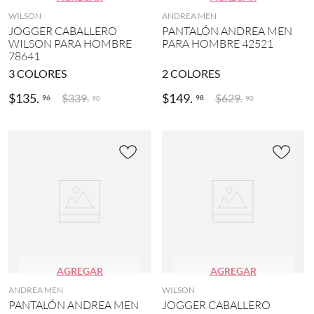
N
r
(
7
WILSON
ANDREA MEN
(
(
7
)
JOGGER CABALLERO
PANTALÓN ANDREA MEN
3
1
)
WILSON PARA HOMBRE
PARA HOMBRE 42521
)
)
3
78641
N
2
H
B
e
(
3
COLORES
2
COLORES
U
a
g
7
R
s
r
$
135
.
$
149
.
)
$
339
.
$
629
.
96
98
90
90
L
i
o
E
c
3
(
Y
o
0
7
(
(
(
)
3
1
7
)
)
R
)
o
P
G
j
O
(
o
L
1
(
O
4
1
C
)
)
L
U
MOSTRAR
V
AGREGAR
AGREGAR
B
e
3
(
r
MÁS
ANDREA MEN
WILSON
2
d
PANTALÓN ANDREA MEN
JOGGER CABALLERO
)
e