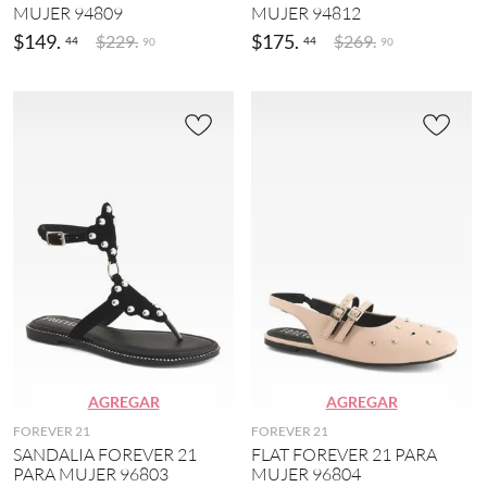
MÁS
i
MUJER 94809
MUJER 94812
)
z
$
149
.
$
175
.
$
229
.
$
269
.
44
44
90
90
a
E
d
s
o
c
(
o
6
l
)
a
r
M
(
o
1
r
)
a
d
o
(
3
)
M
u
l
AGREGAR
AGREGAR
t
FOREVER 21
FOREVER 21
i
SANDALIA FOREVER 21
FLAT FOREVER 21 PARA
c
PARA MUJER 96803
MUJER 96804
o