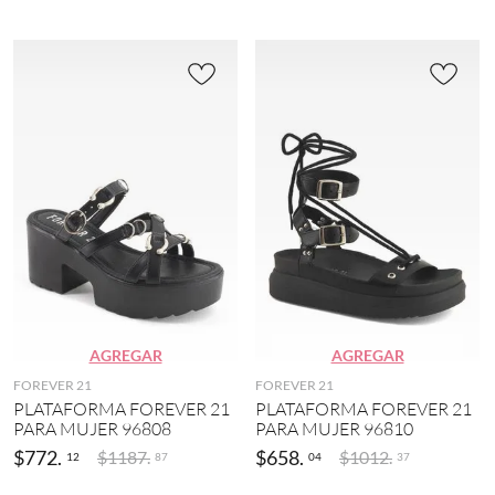
AGREGAR
AGREGAR
FOREVER 21
FOREVER 21
PLATAFORMA FOREVER 21
PLATAFORMA FOREVER 21
PARA MUJER 96808
PARA MUJER 96810
$
772
.
$
658
.
$
1187
.
$
1012
.
12
04
87
37