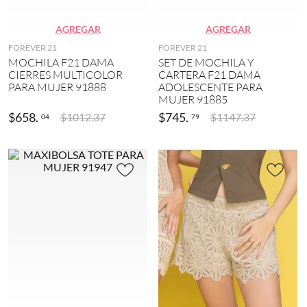
A
3
U
z
)
r
u
b
AGREGAR
AGREGAR
9
l
a
(
FOREVER 21
FOREVER 21
(
n
5
MOCHILA F21 DAMA
SET DE MOCHILA Y
2
o
)
CIERRES MULTICOLOR
CARTERA F21 DAMA
1
(
PARA MUJER 91888
ADOLESCENTE PARA
)
3
3
MUJER 91885
0
(
B
)
6
$
658
.
$
745
.
$
1012
.
37
$
1147
.
37
04
79
e
)
i
V
g
e
1
e
s
3
(
t
(
1
i
7
7
r
)
)
(
1
1
B
1
2
l
(
)
a
7
n
P
)
c
l
7
o
a
(
(
y
8