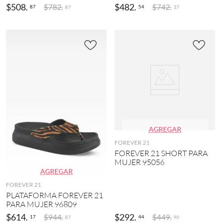
l
$
508
.
$
482
.
$
782
.
$
742
.
87
54
87
37
o
r
(
4
)
N
e
g
r
o
(
1
1
AGREGAR
9
)
FOREVER 21
FOREVER 21 SHORT PARA
MOSTRAR
MUJER 95056
3
AGREGAR
MÁS
FOREVER 21
PLATAFORMA FOREVER 21
PARA MUJER 96809
$
614
.
$
292
.
$
944
.
$
449
.
17
44
87
90