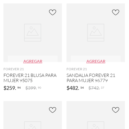
AGREGAR
AGREGAR
FOREVER 21
FOREVER 21
FOREVER 21 BLUSA PARA
SANDALIA FOREVER 21
MUJER 95075
PARA MUJER 96779
$
259
.
$
482
.
$
399
.
$
742
.
94
54
90
37