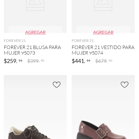
AGREGAR
AGREGAR
FOREVER 21
FOREVER 21
FOREVER 21 BLUSA PARA
FOREVER 21 VESTIDO PARA
MUJER 95073
MUJER 95074
$
259
.
$
441
.
$
399
.
$
679
.
94
94
90
90