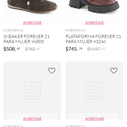
AGREGAR
AGREGAR
FOREVER 21
FOREVER 21
SNEAKER FOREVER 21
PLATAFORMA FOREVER 21
PARA MUJER 96805
PARA MUJER 93246
$
508
.
$
745
.
$
782
.
$
1147
.
87
79
87
37
AGREGAR
AGREGAR
FOREVER 21
FOREVER 21