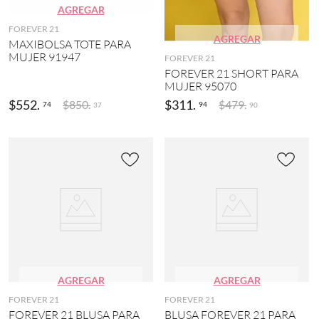
4
a
AGREGAR
)
3
(
FOREVER 21
)
4
5
AGREGAR
MAXIBOLSA TOTE PARA
)
(
C
MUJER 91947
FOREVER 21
9
a
W
FOREVER 21 SHORT PARA
)
f
a
MUJER 95070
é
l
U
(
k
$
552
.
$
311
.
$
850
.
$
479
.
N
74
94
37
90
1
i
I
2
n
(
)
g
1
(
3
G
2
)
r
)
i
E
s
V
C
(
a
H
5
q
(
)
u
1
e
3
M
r
)
e
a
AGREGAR
AGREGAR
t
MOSTRAR
s
a
FOREVER 21
FOREVER 21
(
15
l
FOREVER 21 BLUSA PARA
BLUSA FOREVER 21 PARA
1