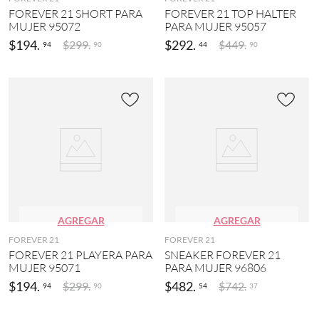
FOREVER 21 SHORT PARA
FOREVER 21 TOP HALTER
MUJER 95072
PARA MUJER 95057
$
194
.
$
292
.
$
299
.
$
449
.
94
44
90
90
AGREGAR
AGREGAR
FOREVER 21
FOREVER 21
FOREVER 21 PLAYERA PARA
SNEAKER FOREVER 21
MUJER 95071
PARA MUJER 96806
$
194
.
$
482
.
$
299
.
$
742
.
94
54
90
37