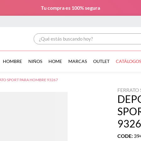
Tu compra es
100% segura
¿Qué estás buscando hoy?
HOMBRE
NIÑOS
HOME
MARCAS
OUTLET
CATÁLOGO
ATO SPORT PARA HOMBRE 93267
FERRATO
DEP
SPO
932
CODE
:
39