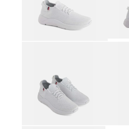
9
.
botas mujer
10
.
adidas