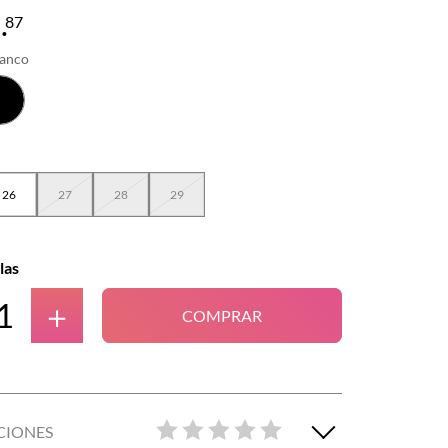
4
.
87
lanco
26
27
28
29
las
＋
COMPRAR
CIONES