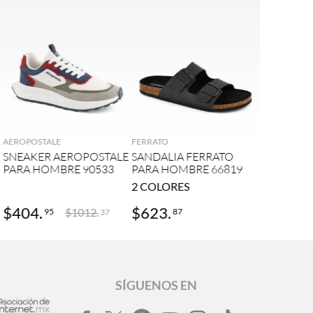
AGREGAR
AGREGAR
AEROPOSTALE
FERRATO
E
SNEAKER AEROPOSTALE
SANDALIA FERRATO
PARA HOMBRE 90533
PARA HOMBRE 66819
2
COLORES
$
404
.
$
623
.
$
1012
.
95
87
37
SÍGUENOS EN