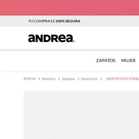
TU COMPRA ES
100% SEGURA
TÉRMINOS MÁS BUSCADOS
1
.
botas
ZAPATOS
MUJER
2
.
sandalias
Hombre
Zapatos
Deportivo
DEPORTIVO FERR
3
.
tenis mujer
4
.
zapatillas
5
.
tenis
6
.
tenis hombre
7
.
flats
8
.
plataforma