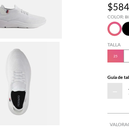
$
58
COLOR
:
B
TALLA
25
Guía de tal
－
VALORA