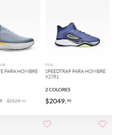
ADIDAS
AGREGAR
AGREGAR
ADIDAS 
PARA HO
OUR
FILA
ITE PARA HOMBRE
SPEEDTRAP PARA HOMBRE
92781
2
COLORES
2
COLOR
$
2049
.
$
1328
$
2529
.
3
90
90