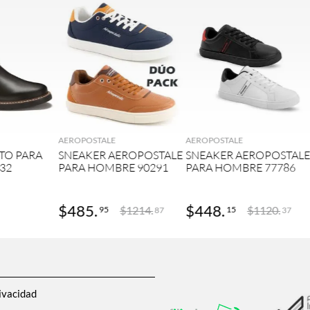
GAR
AGREGAR
AGREGAR
AEROPOSTALE
AEROPOSTALE
TO PARA
SNEAKER AEROPOSTALE
SNEAKER AEROPOSTAL
32
PARA HOMBRE 90291
PARA HOMBRE 77786
$
485
.
$
448
.
$
1214
.
$
1120
.
95
15
87
37
ivacidad