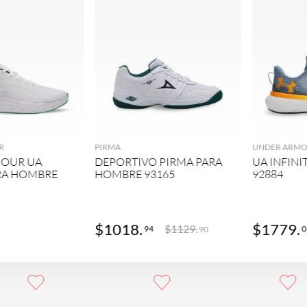
GREGAR
AGREGAR
R
PIRMA
UNDER ARM
MOUR UA
DEPORTIVO PIRMA PARA
UA INFIN
RA HOMBRE
HOMBRE 93165
92884
$
1018
.
$
1779
.
$
1129
.
94
0
90