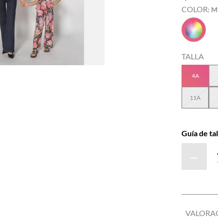
COLOR
:
Mu
TALLA
4A
11A
Guía de tal
－
VALORA