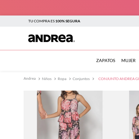
TU COMPRA ES
100% SEGURA
TÉRMINOS MÁS BUSCADOS
1
.
botas
ZAPATOS
MUJER
2
.
sandalias
Niños
Ropa
Conjuntos
CONJUNTO ANDREA GIR
3
.
tenis mujer
4
.
zapatillas
5
.
tenis
6
.
tenis hombre
7
.
flats
8
.
plataforma