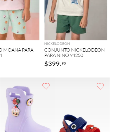
AGREGAR
AGREGAR
NICKELODEON
O MOANA PARA
CONJUNTO NICKELODEON
4
PARA NIÑO 94250
$
399
.
90