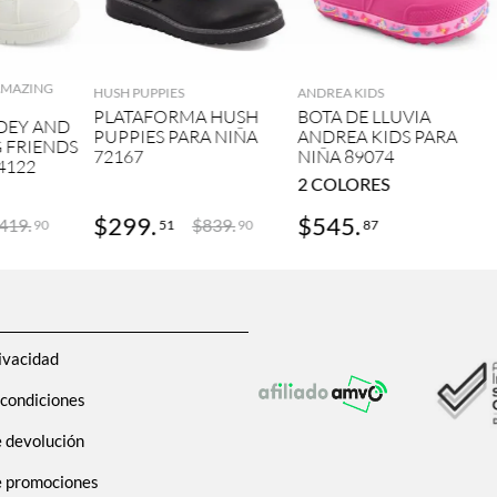
GAR
AGREGAR
AGREGAR
 AMAZING
HUSH PUPPIES
ANDREA KIDS
PLATAFORMA HUSH
BOTA DE LLUVIA
DEY AND
PUPPIES PARA NIÑA
ANDREA KIDS PARA
 FRIENDS
72167
NIÑA 89074
4122
2
COLORES
$
299
.
$
545
.
419
.
$
839
.
51
87
90
90
ivacidad
 condiciones
e devolución
de promociones