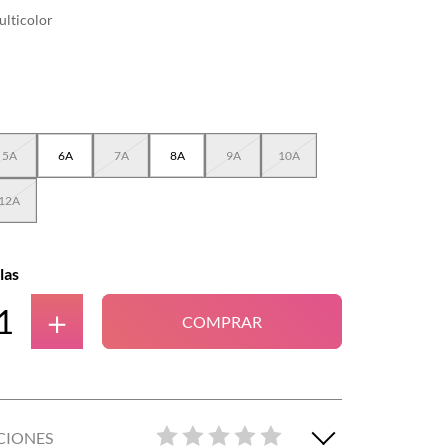
lticolor
5A
6A
7A
8A
9A
10A
12A
las
＋
COMPRAR
CIONES