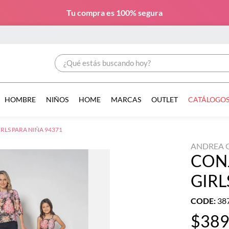
Tu compra es
100% segura
¿Qué estás buscando hoy?
HOMBRE
NIÑOS
HOME
MARCAS
OUTLET
CATÁLOGO
LS PARA NIÑA 94371
ANDREA G
CON
GIRL
CODE
:
38
$
38