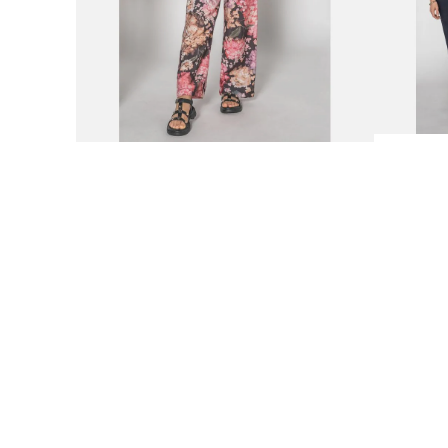
9
.
botas mujer
10
.
adidas