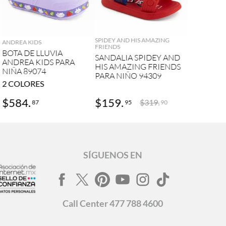
AGREGAR
AGREGAR
SPIDEY AND HIS AMAZING
ANDREA KIDS
FRIENDS
BOTA DE LLUVIA
SANDALIA SPIDEY AND
ANDREA KIDS PARA
HIS AMAZING FRIENDS
NIÑA 89074
PARA NIÑO 94309
2
COLORES
$
584
.
$
159
.
$
319
.
87
95
90
SÍGUENOS EN
Call
Center
477 788 4600