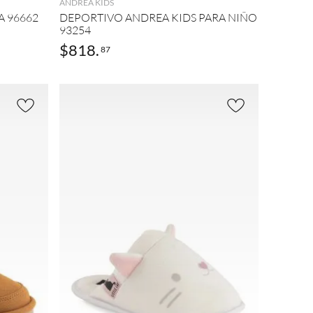
ANDREA KIDS
A 96662
DEPORTIVO ANDREA KIDS PARA NIÑO
93254
$
818
.
87