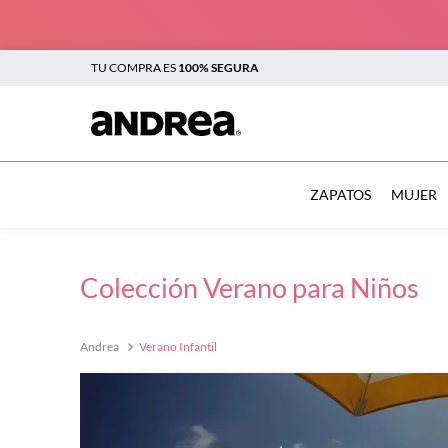
TU COMPRA ES
100% SEGURA
TÉRMINOS MÁS BUSCADOS
1
.
botas
ZAPATOS
MUJER
2
.
sandalias
3
.
tenis mujer
Colección Verano para Niños
4
.
zapatillas
5
.
tenis
Verano Infantil
6
.
tenis hombre
7
.
flats
8
.
plataforma