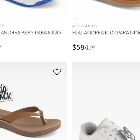
AGREGAR
AGREGAR
BY
ANDREA KIDS
 ANDREA BABY PARA NIÑO
FLAT ANDREA KIDS PARA NIÑ
$
584
.
7
87