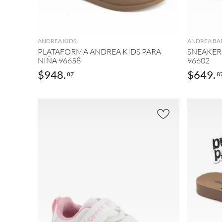
AGREGAR
ANDREA KIDS
ANDREA BA
PLATAFORMA ANDREA KIDS PARA
SNEAKER
NIÑA 96658
96602
$
948
.
$
649
.
87
8