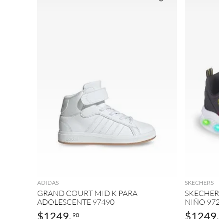
AGREGAR
ADIDAS
SKECHERS
GRAND COURT MID K PARA
SKECHER
ADOLESCENTE 97490
NIÑO 97
$
1249
.
$
1249
.
90