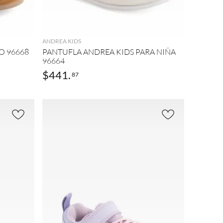
AGREGAR
ANDREA KIDS
O 96668
PANTUFLA ANDREA KIDS PARA NIÑA
96664
$
441
.
87