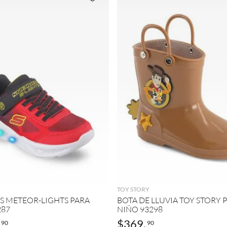
AGREGAR
AGREGAR
TOY STORY
S METEOR-LIGHTS PARA
BOTA DE LLUVIA TOY STORY 
287
NIÑO 93298
$
369
.
90
90