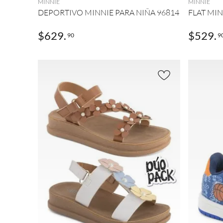
MINNIE
MINNIE
DEPORTIVO MINNIE PARA NIÑA 96814
FLAT MIN
$
629
.
$
529
.
90
9