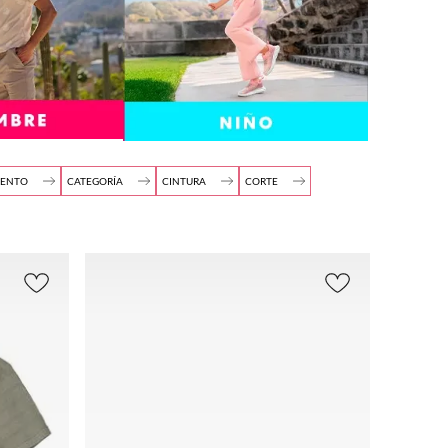
MENTO
CATEGORÍA
CINTURA
CORTE
s
(
127
)
Zapatos
Acintu
Rect
(
109
)
rado
o
(
4
)
(
3
)
Ropa
(
15
)
Regu
Tiro
lar
Ropa
Medio
(
1
)
interior
(
2
)
(
3
)
Tiro
Regular
(
1
)