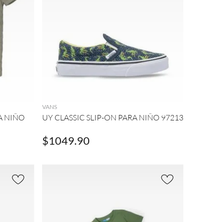
AGREGAR
VANS
A NIÑO
UY CLASSIC SLIP-ON PARA NIÑO 97213
$
1049
.
90