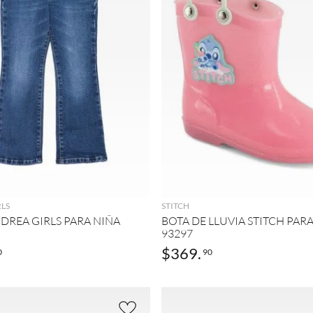
AGREGAR
AGREGAR
LS
STITCH
DREA GIRLS PARA NIÑA
BOTA DE LLUVIA STITCH PAR
93297
$
369
.
0
90