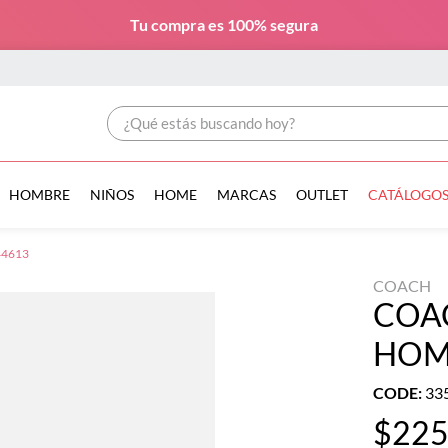
Tu compra es
100% segura
¿Qué estás buscando hoy?
HOMBRE
NIÑOS
HOME
MARCAS
OUTLET
CATÁLOGO
44613
COACH
COA
HOM
CODE
:
33
$
22