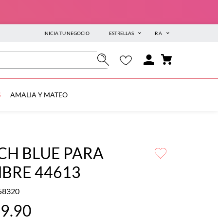
INICIA TU NEGOCIO
ESTRELLAS
IR A
S
AMALIA Y MATEO
CH BLUE PARA
BRE 44613
58320
59
.
90