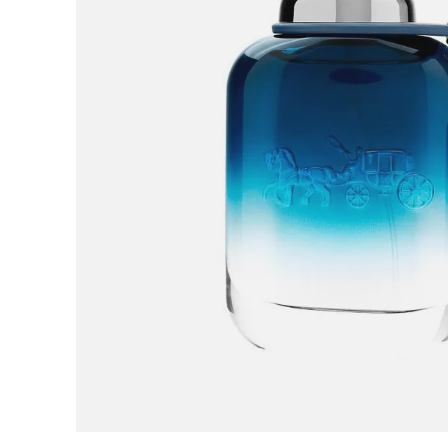
9
.
plataforma
10
.
adidas