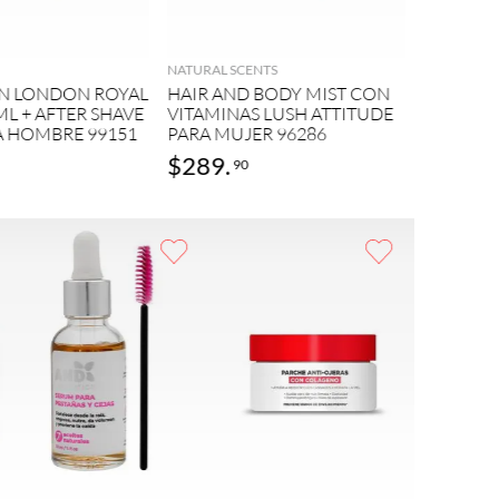
CALVIN KLE
AGREGAR
AGREGAR
CALVIN 
PARA HO
NATURAL SCENTS
ON LONDON ROYAL
HAIR AND BODY MIST CON
ML + AFTER SHAVE
VITAMINAS LUSH ATTITUDE
A HOMBRE 99151
PARA MUJER 96286
$
289
.
$
979
.
90
9
AGREGAR
AGREGAR