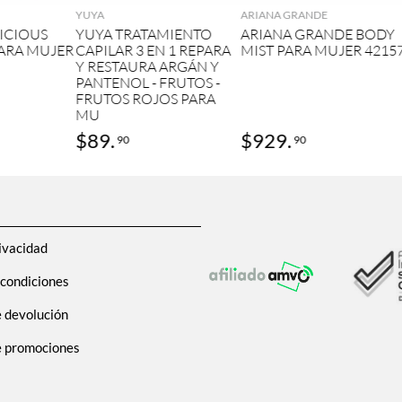
YUYA
ARIANA GRANDE
ICIOUS
YUYA TRATAMIENTO
ARIANA GRANDE BODY
PARA MUJER
CAPILAR 3 EN 1 REPARA
MIST PARA MUJER 4215
Y RESTAURA ARGÁN Y
PANTENOL - FRUTOS -
FRUTOS ROJOS PARA
MU
$
89
.
$
929
.
90
90
ivacidad
 condiciones
e devolución
de promociones