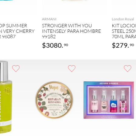
GREGAR
AGREGAR
ARMANI
London Royal
POP SUMMER
STRONGER WITH YOU
KIT LOCI
N VERY CHERRY
INTENSELY PARA HOMBRE
STEEL 250
 96087
99182
70ML PAR
$
3080
.
$
279
.
90
90
GAR
AGREGAR
AGREGAR