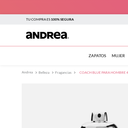
TU COMPRA ES
100% SEGURA
TÉRMINOS MÁS BUSCADOS
1
.
botas
ZAPATOS
MUJER
2
.
sandalias
Belleza
Fragancias
COACH BLUE PARA HOMBRE 
3
.
tenis mujer
4
.
zapatillas
5
.
tenis
6
.
tenis hombre
7
.
flats
8
.
botas mujer