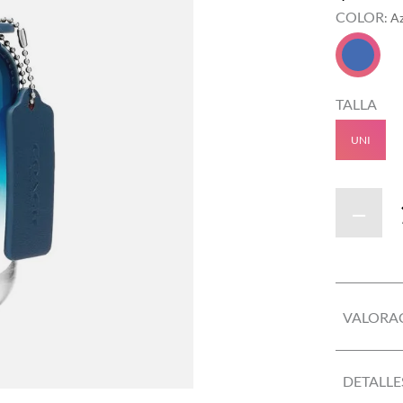
COLOR
:
A
TALLA
UNI
－
VALORA
DETALLE