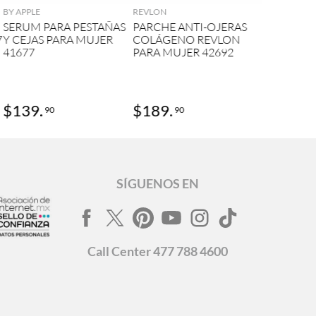
BY APPLE
REVLON
SERUM PARA PESTAÑAS
PARCHE ANTI-OJERAS
7
Y CEJAS PARA MUJER
COLÁGENO REVLON
41677
PARA MUJER 42692
$
139
.
$
189
.
90
90
SÍGUENOS EN
Call
Center
477 788 4600