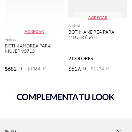
AGREGAR
Andrea
AGREGAR
BOTIN ANDREA PARA
MUJER 85641
Andrea
BOTIN ANDREA PARA
MUJER 90710
2
COLORES
$
682
.
$
617
.
$
1364
.
$
1234
.
43
43
87
87
Ayuda