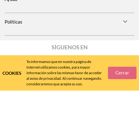
Políticas
SÍGUENOS EN
Te informamos que en nuestra página de
Internet utilizamos cookies, para mayor
Cerrar
COOKIES
información sobre las mismas favor de acceder
Call
Center
477 788 4600
al aviso de privacidad. Al continuar navegando,
consideraremos que acepta su uso.