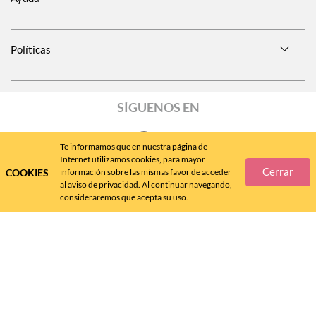
Políticas
SÍGUENOS EN
Te informamos que en nuestra página de
Internet utilizamos cookies, para mayor
Cerrar
COOKIES
información sobre las mismas favor de acceder
Call
Center
477 788 4600
al aviso de privacidad. Al continuar navegando,
consideraremos que acepta su uso.