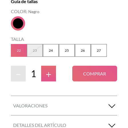
Guía de tallas
COLOR
:
Negro
TALLA
22
23
24
25
26
27
－
＋
COMPRAR
VALORACIONES
DETALLES DEL ARTÍCULO