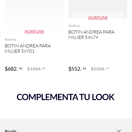
AGREGAR
Andrea
AGREGAR
BOTIN ANDREA PARA
MUJER 59679
Andrea
BOTIN ANDREA PARA
MUJER 59701
$
682
.
$
552
.
$
1364
.
$
1104
.
43
43
87
87
Ayuda