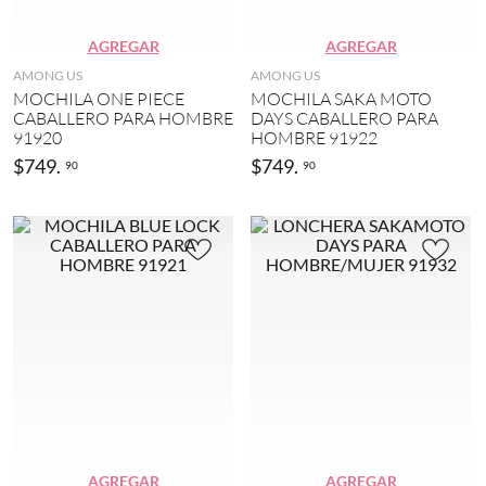
A
)
z
u
AGREGAR
AGREGAR
l
AMONG US
AMONG US
(
MOCHILA ONE PIECE
MOCHILA SAKA MOTO
1
CABALLERO PARA HOMBRE
DAYS CABALLERO PARA
)
91920
HOMBRE 91922
B
$
749
.
$
749
.
90
90
l
a
n
c
o
(
1
)
C
a
f
é
(
1
)
AGREGAR
AGREGAR