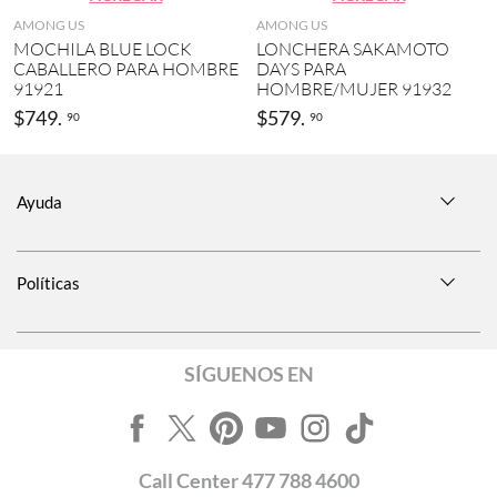
AMONG US
AMONG US
MOCHILA BLUE LOCK
LONCHERA SAKAMOTO
CABALLERO PARA HOMBRE
DAYS PARA
91921
HOMBRE/MUJER 91932
$
749
.
$
579
.
90
90
Ayuda
Políticas
SÍGUENOS EN
Call
Center
477 788 4600