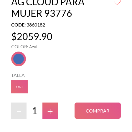
AG CLOUD PARA
MUJER 93776
CODE
:
3860182
$
2059
.
90
COLOR
:
Azul
TALLA
UNI
－
＋
COMPRAR