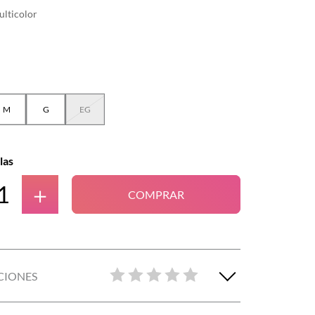
lticolor
M
G
EG
las
＋
COMPRAR
CIONES