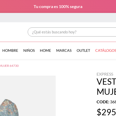
Tu compra es
100% segura
¿Qué estás buscando hoy?
HOMBRE
NIÑOS
HOME
MARCAS
OUTLET
CATÁLOGO
MUJER 64730
EXPRESS
VEST
MUJ
CODE
:
36
$
29