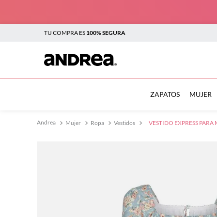
TU COMPRA ES
100% SEGURA
TÉRMINOS MÁS BUSCADOS
1
.
botas
ZAPATOS
MUJER
2
.
sandalias
Mujer
Ropa
Vestidos
VESTIDO EXPRESS PARA 
3
.
tenis mujer
4
.
zapatillas
5
.
tenis
6
.
tenis hombre
7
.
flats
8
.
plataforma