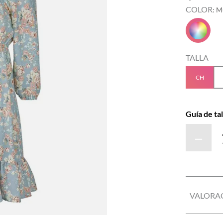
COLOR
:
Mu
TALLA
CH
Guía de tal
－
VALORA