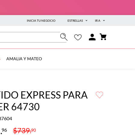
INICIA TU NEGOCIO
ESTRELLAS
IR A
S
AMALIA Y MATEO
IDO EXPRESS PARA
ER 64730
87604
5
.
$
739
.
96
90