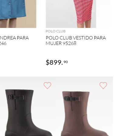
POLO CLUB
AGREGAR
AGREGAR
POLO CL
MUJER 9
POLO CLUB
ANDREA PARA
POLO CLUB VESTIDO PARA
246
MUJER 95268
$
899
.
$
1099
90