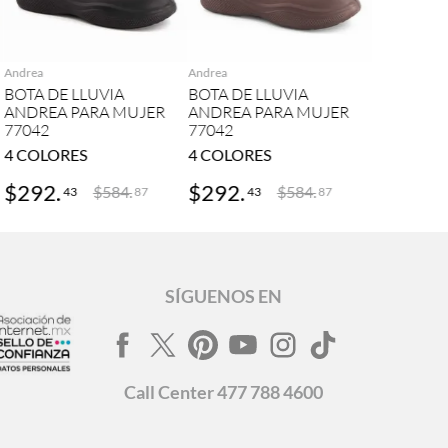
AGREGAR
AGREGAR
Andrea
Andrea
BOTA DE LLUVIA
BOTA DE LLUVIA
ANDREA PARA MUJER
ANDREA PARA MUJER
77042
77042
4
COLORES
4
COLORES
$
292
.
$
292
.
$
584
.
$
584
.
43
43
87
87
SÍGUENOS EN
Call
Center
477 788 4600