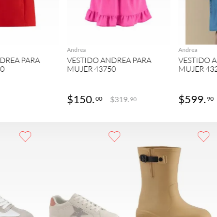
GREGAR
AGREGAR
Andrea
Andrea
DREA PARA
VESTIDO ANDREA PARA
VESTIDO 
80
MUJER 43750
MUJER 43
$
150
.
$
599
.
$
319
.
00
90
90