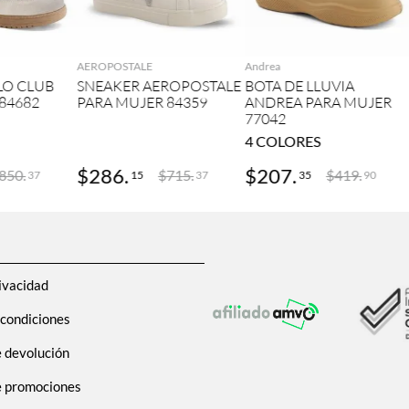
GAR
AGREGAR
AGREGAR
AEROPOSTALE
Andrea
LO CLUB
SNEAKER AEROPOSTALE
BOTA DE LLUVIA
84682
PARA MUJER 84359
ANDREA PARA MUJER
77042
4
COLORES
$
286
.
$
207
.
850
.
$
715
.
$
419
.
15
35
37
37
90
ivacidad
 condiciones
e devolución
de promociones