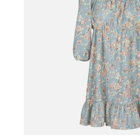
9
.
botas mujer
10
.
adidas