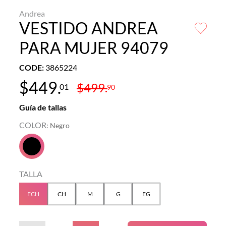
Andrea
VESTIDO ANDREA
PARA MUJER 94079
CODE
:
3865224
$
449
.
$
499
.
01
90
Guía de tallas
COLOR
:
Negro
TALLA
ECH
CH
M
G
EG