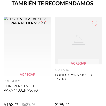
AGREGAR
MIA BASIC
AGREGAR
FONDO PARA MUJER
61610
FOREVER 21
FOREVER 21 VESTIDO
PARA MUJER 93690
$
163
.
$
299
.
$
629
.
77
90
90