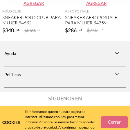
AGREGAR
AGREGAR
POLO CLUB
AEROPOSTALE
SNEAKER POLO CLUB PARA
SNEAKER AEROPOSTALE
MUJER 84682
PARA MUJER 84359
$
340
.
$
286
.
$
850
.
$
715
.
15
15
37
37
Ayuda
Políticas
SÍGUENOS EN
Te informamos que en nuestra página de
Internet utilizamos cookies, para mayor
Cerrar
COOKIES
información sobre las mismas favor de acceder
Call
Center
477 788 4600
al aviso de privacidad. Al continuar navegando,