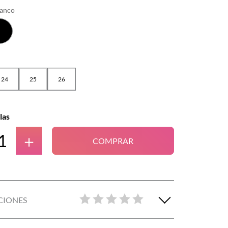
lanco
24
25
26
las
＋
COMPRAR
CIONES