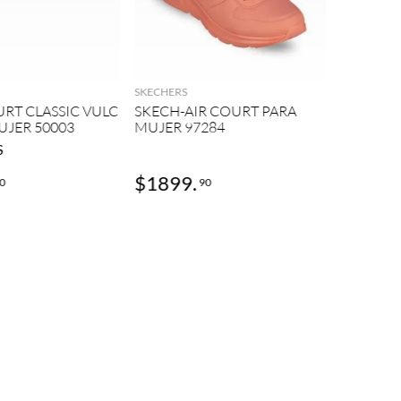
Andrea
AGREGAR
AGREGAR
SNEAKER
MUJER 9
SKECHERS
RT CLASSIC VULC
SKECH-AIR COURT PARA
UJER 50003
MUJER 97284
S
$
1899
.
$
506
.
0
90
9