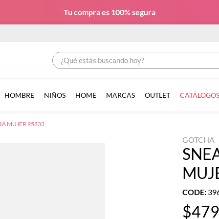
Tu compra es
100% segura
¿Qué estás buscando hoy?
HOMBRE
NIÑOS
HOME
MARCAS
OUTLET
CATÁLOGO
RA MUJER 95833
GOTCHA
SNE
MUJ
CODE
:
39
$
47