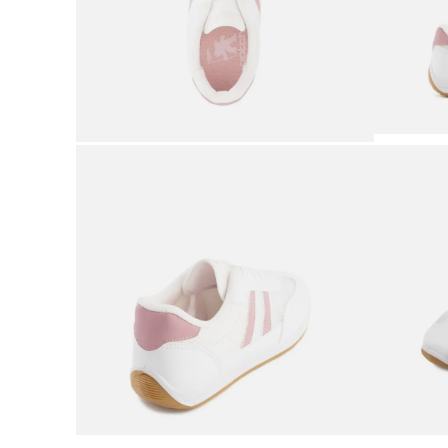
9
.
adidas
10
.
puma