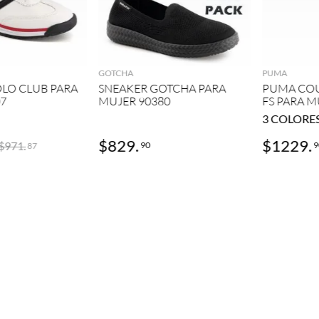
GREGAR
AGREGAR
GOTCHA
PUMA
LO CLUB PARA
SNEAKER GOTCHA PARA
PUMA COU
07
MUJER 90380
FS PARA M
3
COLORE
$
829
.
$
1229
.
$
971
.
90
9
87