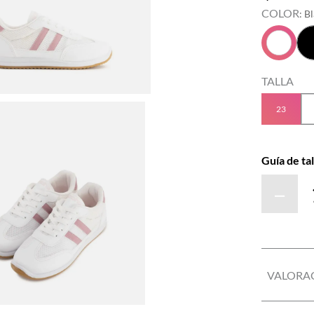
COLOR
:
B
TALLA
23
Guía de tal
－
VALORA