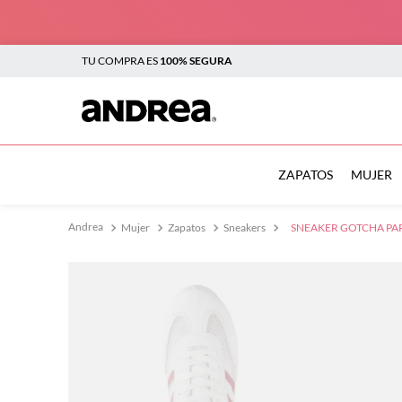
TU COMPRA ES
100% SEGURA
TÉRMINOS MÁS BUSCADOS
1
.
sandalias
ZAPATOS
MUJER
2
.
tenis mujer
Mujer
Zapatos
Sneakers
SNEAKER GOTCHA PA
3
.
zapatillas
4
.
tenis
5
.
tenis hombre
6
.
botas mujer
7
.
flats
8
.
plataforma