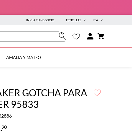
INICIA TU NEGOCIO
ESTRELLAS
IR A
S
AMALIA Y MATEO
AKER GOTCHA PARA
ER 95833
62886
9
.
90