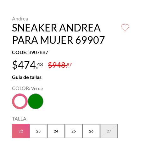
Andrea
SNEAKER ANDREA
PARA MUJER 69907
CODE
:
3907887
$
474
.
$
948
.
43
87
Guía de tallas
COLOR
:
Verde
TALLA
22
23
24
25
26
27