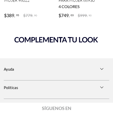
MUJER 96022
PARA MUJER 66930
4
COLORES
$
389
.
$
749
.
$
779
.
$
999
.
95
03
90
90
Ayuda
Políticas
SÍGUENOS EN