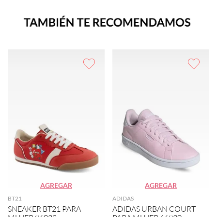
AGREGAR
AGREGAR
BT21
ADIDAS
SNEAKER BT21 PARA
ADIDAS URBAN COURT