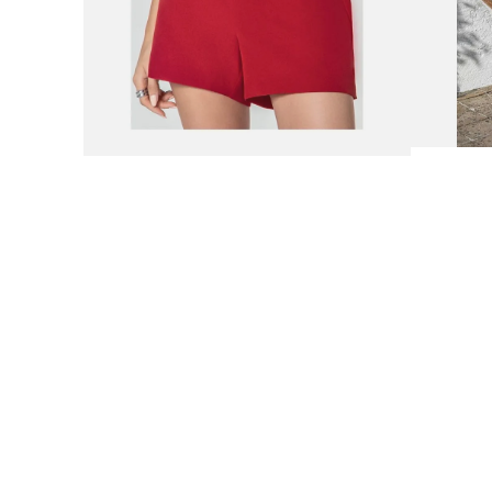
9
.
botas mujer
10
.
adidas