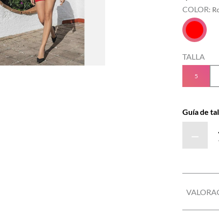
COLOR
:
R
TALLA
5
Guía de tal
－
VALORA