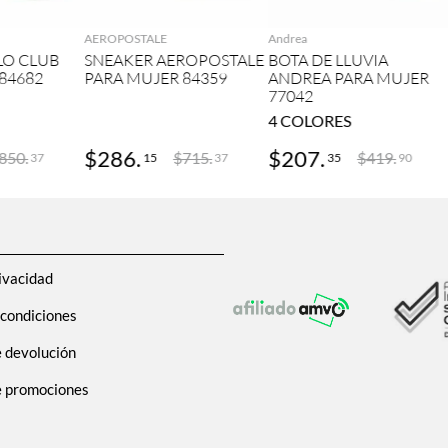
AEROPOSTALE
Andrea
LO CLUB
SNEAKER AEROPOSTALE
BOTA DE LLUVIA
84682
PARA MUJER 84359
ANDREA PARA MUJER
77042
4
COLORES
$
286
.
$
207
.
850
.
$
715
.
$
419
.
15
35
37
37
90
ivacidad
 condiciones
e devolución
de promociones