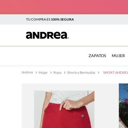
TU COMPRA ES
100% SEGURA
TÉRMINOS MÁS BUSCADOS
1
.
botas
ZAPATOS
MUJER
2
.
sandalias
Mujer
Ropa
Shorts y Bermudas
SHORT ANDREA
3
.
tenis mujer
4
.
zapatillas
5
.
tenis
6
.
tenis hombre
7
.
flats
8
.
plataforma