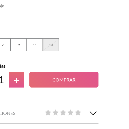
ojo
7
9
11
13
las
＋
COMPRAR
CIONES