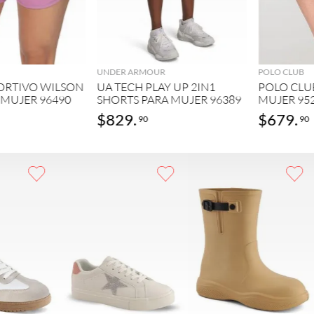
GREGAR
AGREGAR
UNDER ARMOUR
POLO CLUB
ORTIVO WILSON
UA TECH PLAY UP 2IN1
POLO CLU
 MUJER 96490
SHORTS PARA MUJER 96389
MUJER 95
$
829
.
$
679
.
90
90
GAR
AGREGAR
AGREGAR