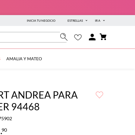
INICIA TU NEGOCIO
ESTRELLAS
IR A
S
AMALIA Y MATEO
RT ANDREA PARA
ER 94468
75902
9
.
90