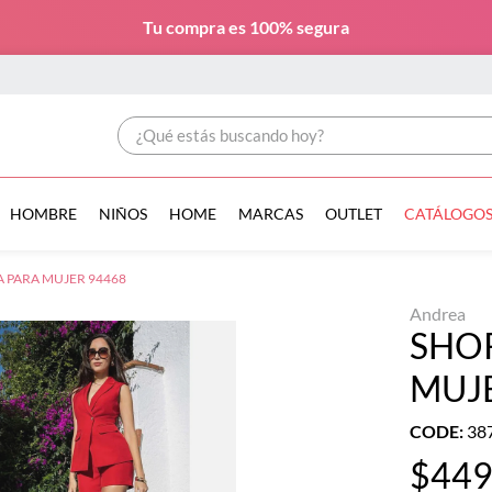
Tu compra es
100% segura
¿Qué estás buscando hoy?
HOMBRE
NIÑOS
HOME
MARCAS
OUTLET
CATÁLOGO
 PARA MUJER 94468
Andrea
SHO
MUJ
CODE
:
38
$
44