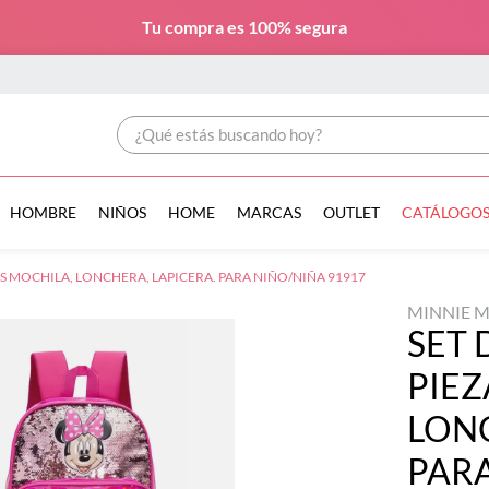
Tu compra es
100% segura
¿Qué estás buscando hoy?
HOMBRE
NIÑOS
HOME
MARCAS
OUTLET
CATÁLOGO
AS MOCHILA, LONCHERA, LAPICERA. PARA NIÑO/NIÑA 91917
MINNIE 
SET 
PIEZ
LONC
PARA