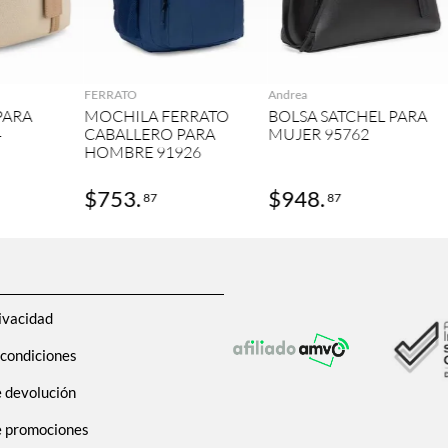
GAR
AGREGAR
AGREGAR
FERRATO
Andrea
PARA
MOCHILA FERRATO
BOLSA SATCHEL PARA
4
CABALLERO PARA
MUJER 95762
HOMBRE 91926
$
753
.
$
948
.
87
87
ivacidad
 condiciones
e devolución
de promociones