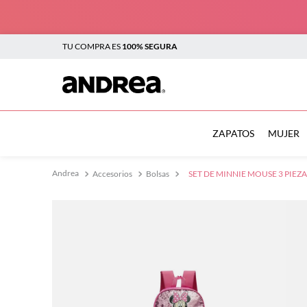
TU COMPRA ES
100% SEGURA
TÉRMINOS MÁS BUSCADOS
1
.
botas
ZAPATOS
MUJER
2
.
sandalias
Accesorios
Bolsas
SET DE MINNIE MOUSE 3 PIEZ
3
.
tenis mujer
4
.
zapatillas
5
.
tenis
6
.
tenis hombre
7
.
flats
8
.
plataforma