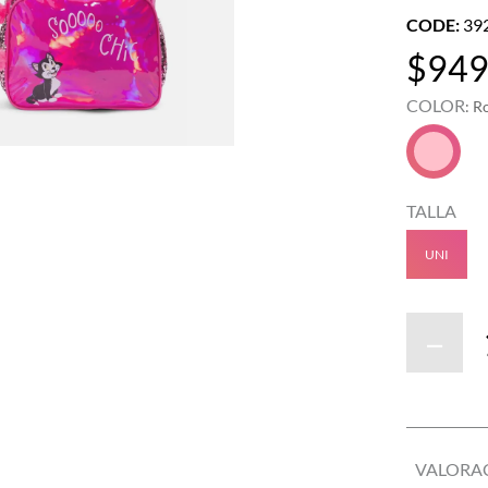
CODE
:
39
$
94
COLOR
:
R
TALLA
UNI
－
VALORA