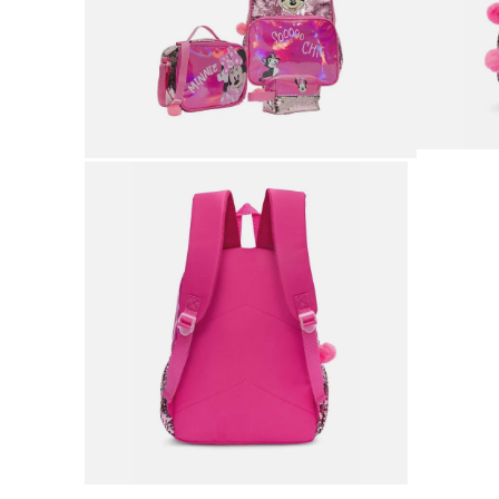
9
.
botas mujer
10
.
adidas