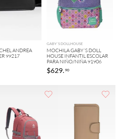
TOTTO
AGREGAR
AGREGAR
MOCHILA
POP AD
GABY´S DOLLHOUSE
ESCOLAR
TCHEL ANDREA
MOCHILA GABY´S DOLL
91898
ER 99217
HOUSE INFANTIL ESCOLAR
PARA NIÑO/NIÑA 91906
$
629
.
$
679
.
90
9