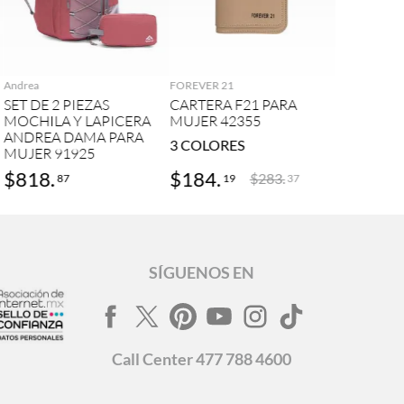
AGREGAR
AGREGAR
Andrea
FOREVER 21
SET DE 2 PIEZAS
CARTERA F21 PARA
MOCHILA Y LAPICERA
MUJER 42355
ANDREA DAMA PARA
3
COLORES
MUJER 91925
$
818
.
$
184
.
$
283
.
87
19
37
SÍGUENOS EN
Call
Center
477 788 4600