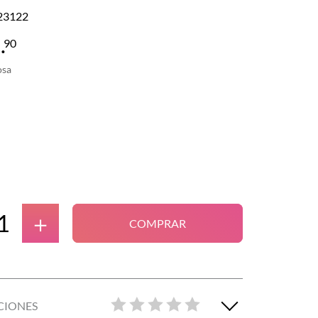
23122
9
.
90
osa
＋
COMPRAR
CIONES