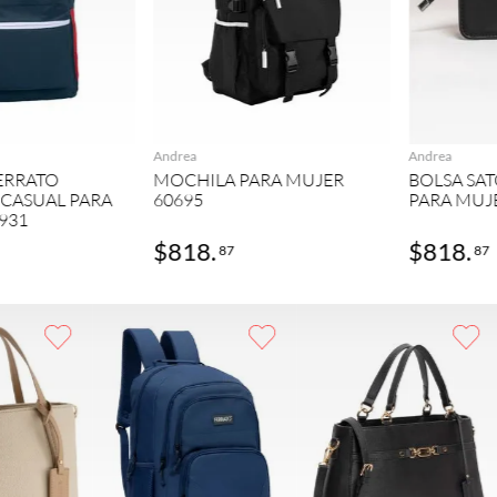
GREGAR
AGREGAR
Andrea
Andrea
ERRATO
MOCHILA PARA MUJER
BOLSA SA
 CASUAL PARA
60695
PARA MUJ
931
$
818
.
$
818
.
87
87