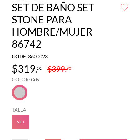
SET DE BAÑO SET
STONE PARA
HOMBRE/MUJER
86742
CODE
:
3600023
$
319
.
$
399
.
00
90
COLOR
:
Gris
TALLA
STD