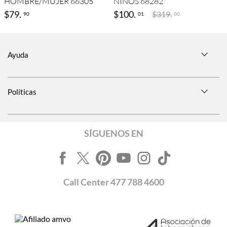
HOMBRE/MUJER 66305
NIÑOS 68282
$
79
.
$
100
.
$
319
.
90
01
00
Ayuda
Políticas
SÍGUENOS EN
Call
Center
477 788 4600