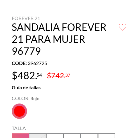
FOREVER 21
SANDALIA FOREVER
21 PARA MUJER
96779
CODE
:
3962725
$
482
.
$
742
.
54
37
Guía de tallas
COLOR
:
Rojo
TALLA