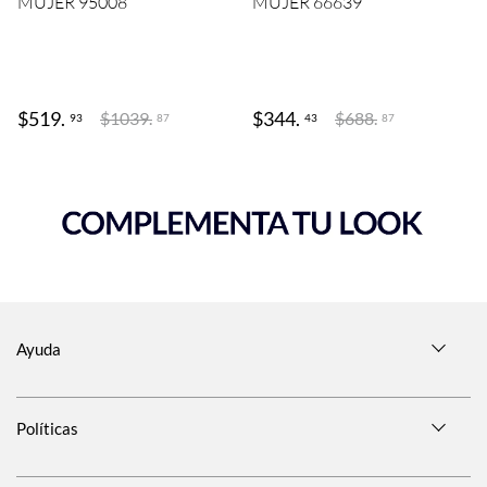
MUJER 95008
MUJER 66639
$
519
.
$
344
.
$
1039
.
$
688
.
93
43
87
87
Ayuda
Políticas