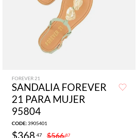
FOREVER 21
SANDALIA FOREVER
21 PARA MUJER
95804
CODE
:
3905401
$
368
.
$
566
.
47
87