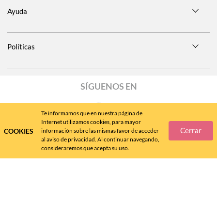
Ayuda
Políticas
SÍGUENOS EN
Te informamos que en nuestra página de
Internet utilizamos cookies, para mayor
Cerrar
COOKIES
información sobre las mismas favor de acceder
Call
Center
477 788 4600
al aviso de privacidad. Al continuar navegando,
consideraremos que acepta su uso.