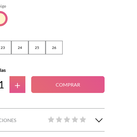
ige
23
24
25
26
las
＋
COMPRAR
CIONES