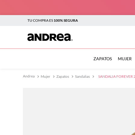
TU COMPRA ES
100% SEGURA
TÉRMINOS MÁS BUSCADOS
1
.
botas
ZAPATOS
MUJER
2
.
sandalias
Mujer
Zapatos
Sandalias
SANDALIA FOREVER 2
3
.
tenis mujer
4
.
zapatillas
5
.
tenis
6
.
tenis hombre
7
.
flats
8
.
plataforma