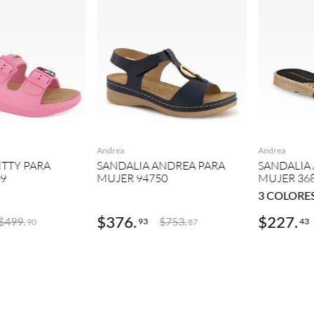
GREGAR
AGREGAR
Andrea
Andrea
ITTY PARA
SANDALIA ANDREA PARA
SANDALIA
09
MUJER 94750
MUJER 36
3
COLORE
$
376
.
$
227
.
$
499
.
$
753
.
93
43
90
87