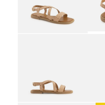
9
.
botas mujer
10
.
adidas