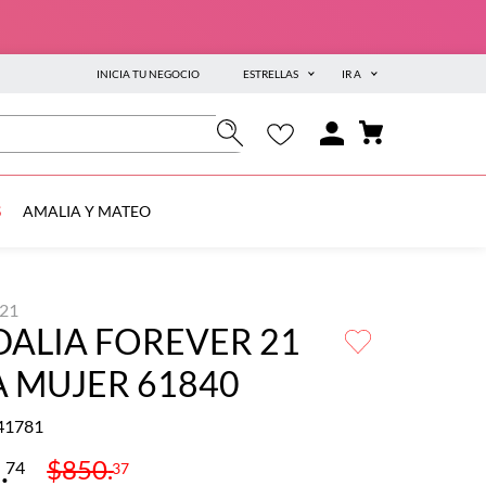
INICIA TU NEGOCIO
ESTRELLAS
IR A
S
AMALIA Y MATEO
21
ALIA FOREVER 21
 MUJER 61840
41781
2
.
$
850
.
74
37