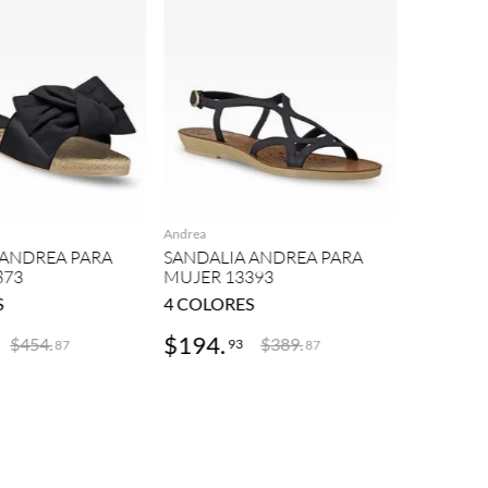
Andrea
AGREGAR
AGREGAR
SANDALI
MUJER 9
Andrea
 ANDREA PARA
SANDALIA ANDREA PARA
873
MUJER 13393
S
4
COLORES
$
194
.
$
344
.
$
454
.
$
389
.
93
4
87
87