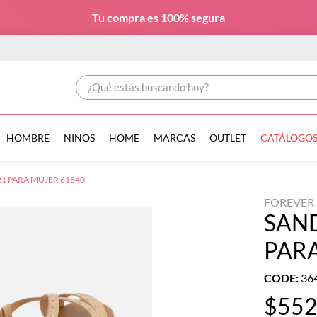
Tu compra es
100% segura
¿Qué estás buscando hoy?
HOMBRE
NIÑOS
HOME
MARCAS
OUTLET
CATÁLOGO
1 PARA MUJER 61840
FOREVER 
SAND
PARA
CODE
:
36
$
55