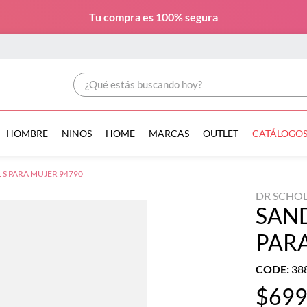
Tu compra es
100% segura
¿Qué estás buscando hoy?
HOMBRE
NIÑOS
HOME
MARCAS
OUTLET
CATÁLOGO
 S PARA MUJER 94790
DR SCHOL
SAND
PARA
CODE
:
38
$
69