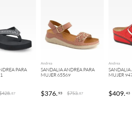
GREGAR
AGREGAR
Andrea
Andrea
NDREA PARA
SANDALIA ANDREA PARA
SANDALIA
11
MUJER 65569
MUJER 94
$
376
.
$
409
.
$
428
.
$
753
.
93
43
87
87