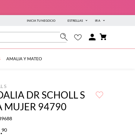
INICIA TU NEGOCIO
ESTRELLAS
IR A
S
AMALIA Y MATEO
L S
ALIA DR SCHOLL S
 MUJER 94790
89688
9
.
90