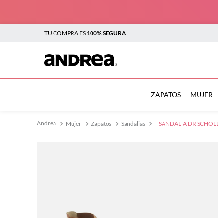
TU COMPRA ES
100% SEGURA
TÉRMINOS MÁS BUSCADOS
1
.
botas
ZAPATOS
MUJER
2
.
sandalias
Mujer
Zapatos
Sandalias
SANDALIA DR SCHOLL
3
.
tenis mujer
4
.
zapatillas
5
.
tenis
6
.
tenis hombre
7
.
flats
8
.
plataforma