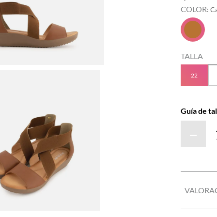
COLOR
:
C
TALLA
22
Guía de tal
－
VALORA