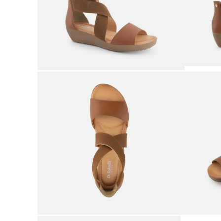
9
.
botas mujer
10
.
adidas