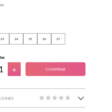
afé
23
24
25
26
27
las
＋
COMPRAR
CIONES