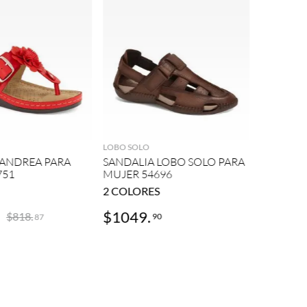
DR SCHOLL 
AGREGAR
AGREGAR
SANDALI
PARA MU
LOBO SOLO
 ANDREA PARA
SANDALIA LOBO SOLO PARA
751
MUJER 54696
2
COLORES
$
1049
.
$
849
.
$
818
.
90
9
87