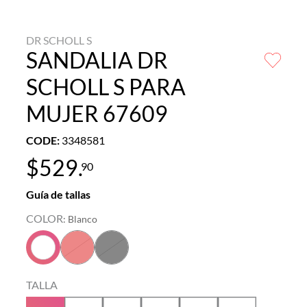
DR SCHOLL S
SANDALIA DR
SCHOLL S PARA
MUJER 67609
CODE
:
3348581
$
529
.
90
Guía de tallas
COLOR
:
Blanco
TALLA