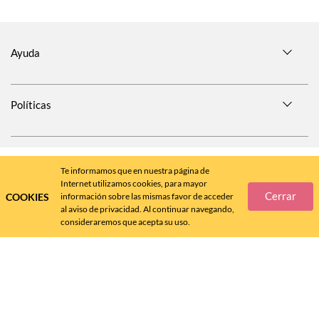
Ayuda
Políticas
SÍGUENOS EN
Te informamos que en nuestra página de
Internet utilizamos cookies, para mayor
Cerrar
COOKIES
información sobre las mismas favor de acceder
al aviso de privacidad. Al continuar navegando,
consideraremos que acepta su uso.
Call
Center
477 788 4600