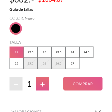
Guía de tallas
COLOR
:
Negro
TALLA
22
22.5
23
23.5
24
24.5
25
25.5
26
26.5
27
－
＋
COMPRAR
VALORACIONES