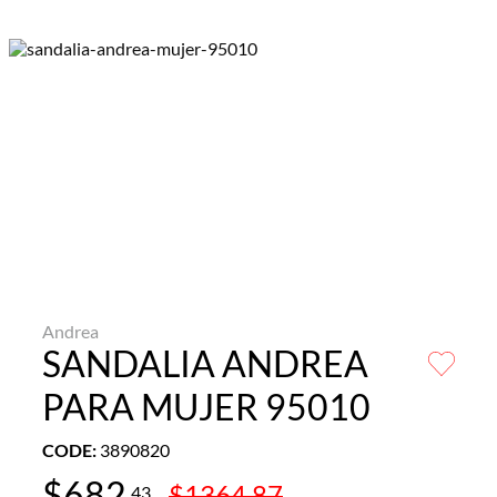
Andrea
SANDALIA ANDREA
PARA MUJER 95010
CODE
:
3890820
$
682
.
$
1364
.
87
43