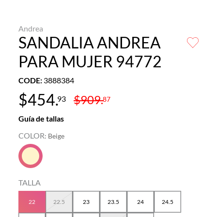
Andrea
SANDALIA ANDREA
PARA MUJER 94772
CODE
:
3888384
$
454
.
$
909
.
93
87
Guía de tallas
COLOR
:
Beige
TALLA
22
22.5
23
23.5
24
24.5