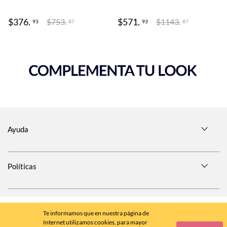
$
376
.
$
571
.
$
753
.
$
1143
.
93
93
87
87
Ayuda
Políticas
SÍGUENOS EN
Te informamos que en nuestra página de
Internet utilizamos cookies, para mayor