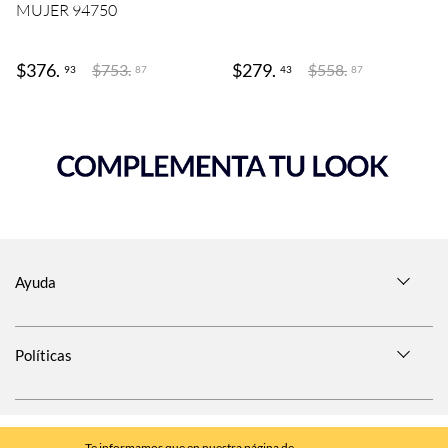
MUJER 94750
$
376
.
$
279
.
$
753
.
$
558
.
93
43
87
87
Ayuda
Políticas
SÍGUENOS EN
Te informamos que en nuestra página de