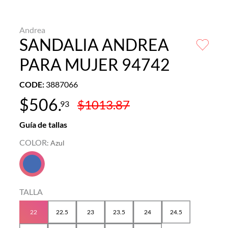
Andrea
SANDALIA ANDREA
PARA MUJER 94742
CODE
:
3887066
$
506
.
$
1013
.
87
93
Guía de tallas
COLOR
:
Azul
TALLA
22
22.5
23
23.5
24
24.5