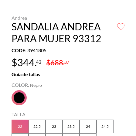
Andrea
SANDALIA ANDREA
PARA MUJER 93312
CODE
:
3941805
$
344
.
$
688
.
43
87
Guía de tallas
COLOR
:
Negro
TALLA
22
22.5
23
23.5
24
24.5