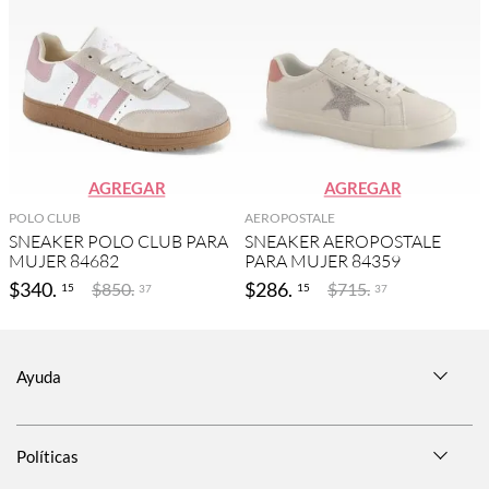
AGREGAR
AGREGAR
POLO CLUB
AEROPOSTALE
SNEAKER POLO CLUB PARA
SNEAKER AEROPOSTALE
MUJER 84682
PARA MUJER 84359
$
340
.
$
286
.
$
850
.
$
715
.
15
15
37
37
Ayuda
Políticas