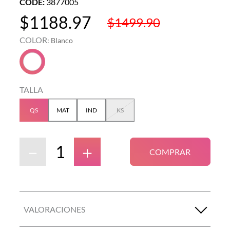
CODE
:
3877005
$
1188
.
97
$
1499
.
90
COLOR
:
Blanco
TALLA
QS
MAT
IND
KS
－
＋
COMPRAR
VALORACIONES