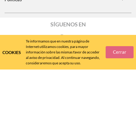
SÍGUENOS EN
Te informamos que en nuestra página de
Internet utilizamos cookies, para mayor
Cerrar
COOKIES
información sobre las mismas favor de acceder
Call
Center
477 788 4600
al aviso de privacidad. Al continuar navegando,
consideraremos que acepta su uso.
Andrea MX ® 2024 - D.R.
FÁBRICAS DE CALZADO ANDREA, S.A. DE C.V., 2024 - v. 4.8.11
Queda prohibida su reproducción total o parcial por cualquier forma o medio.
SALUD ES BELLEZA, Aviso de COFEPRIS No. 133300202D0145