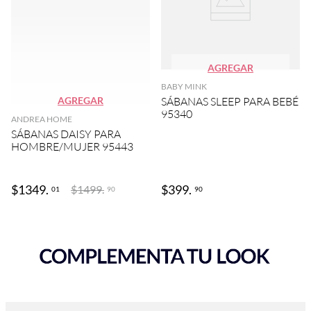
AGREGAR
BABY MINK
AGREGAR
SÁBANAS SLEEP PARA BEBÉ
95340
ANDREA HOME
SÁBANAS DAISY PARA
HOMBRE/MUJER 95443
$
1349
.
$
399
.
$
1499
.
01
90
90