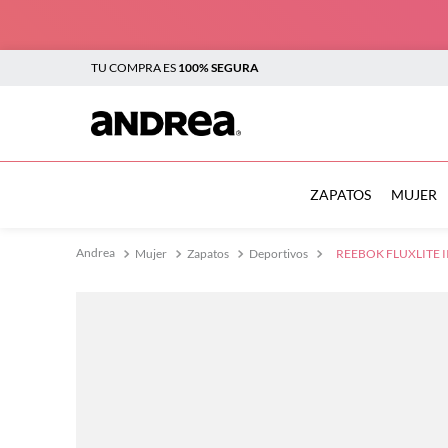
TU COMPRA ES
100% SEGURA
TÉRMINOS MÁS BUSCADOS
1
.
botas
ZAPATOS
MUJER
2
.
sandalias
Mujer
Zapatos
Deportivos
REEBOK FLUXLITE I
3
.
tenis mujer
4
.
zapatillas
5
.
tenis
6
.
tenis hombre
7
.
flats
8
.
plataforma