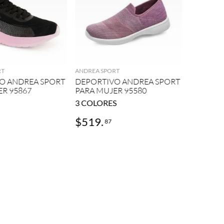
ANDREA SP
AGREGAR
AGREGAR
DEPORTI
PARA MU
RT
ANDREA SPORT
O ANDREA SPORT
DEPORTIVO ANDREA SPORT
ER 95867
PARA MUJER 95580
3
COLORES
$
519
.
$
1104
87