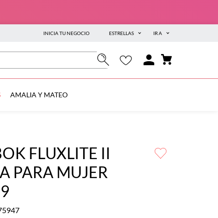
INICIA TU NEGOCIO
ESTRELLAS
IR A
S
AMALIA Y MATEO
OK FLUXLITE II
A PARA MUJER
49
75947