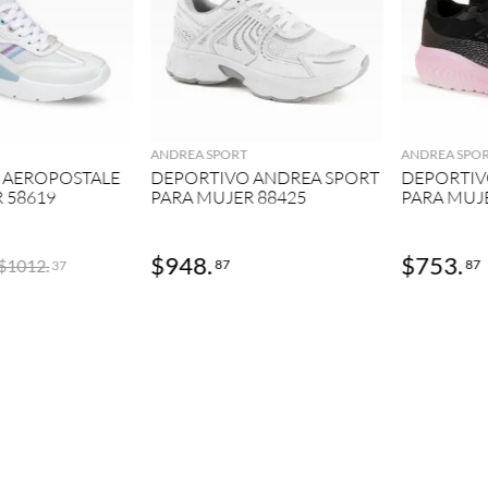
GREGAR
AGREGAR
ANDREA SPORT
ANDREA SPO
 AEROPOSTALE
DEPORTIVO ANDREA SPORT
DEPORTIV
 58619
PARA MUJER 88425
PARA MUJ
$
948
.
$
753
.
$
1012
.
87
87
37