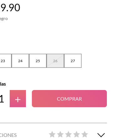
79
.
90
egro
23
24
25
26
27
las
＋
COMPRAR
CIONES