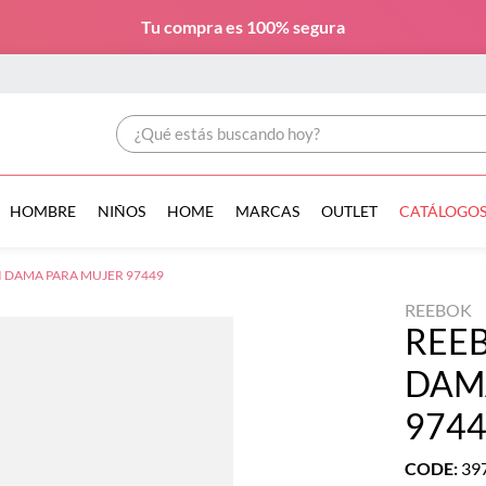
Tu compra es
100% segura
¿Qué estás buscando hoy?
HOMBRE
NIÑOS
HOME
MARCAS
OUTLET
CATÁLOGO
I DAMA PARA MUJER 97449
REEBOK
REEB
DAM
974
CODE
:
39