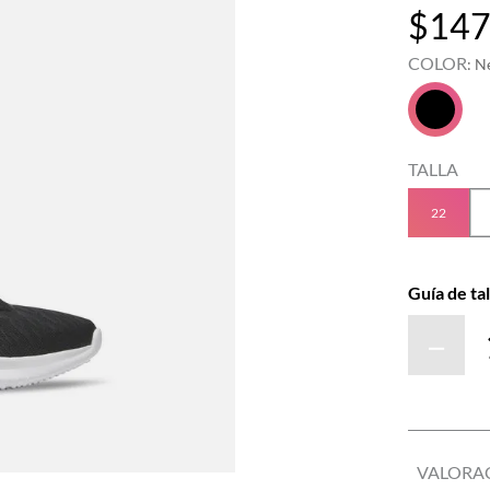
$
14
COLOR
:
N
TALLA
22
Guía de tal
－
VALORA