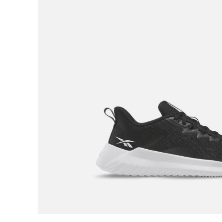
9
.
botas mujer
10
.
adidas