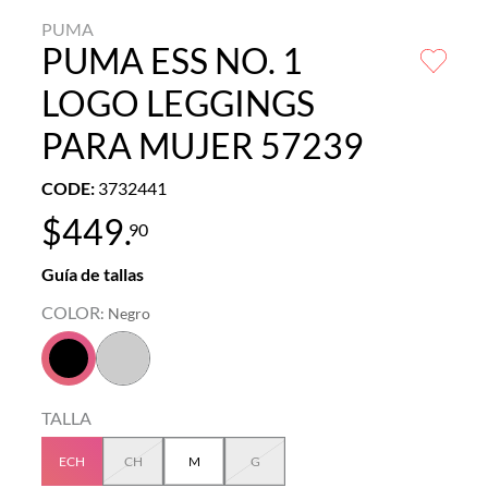
PUMA
PUMA ESS NO. 1
LOGO LEGGINGS
PARA MUJER 57239
CODE
:
3732441
$
449
.
90
Guía de tallas
COLOR
:
Negro
TALLA
ECH
CH
M
G