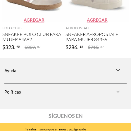
AGREGAR
AGREGAR
POLO CLUB
AEROPOSTALE
SNEAKER POLO CLUB PARA
SNEAKER AEROPOSTALE
MUJER 84682
PARA MUJER 84359
$
323
.
$
286
.
$
809
.
$
715
.
95
15
87
37
Ayuda
Políticas
SÍGUENOS EN
Te informamos que en nuestra página de